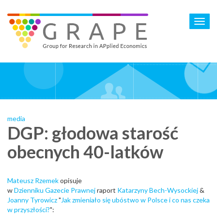
Skip
to
Toggl
main
navig
content
media
DGP: głodowa starość
obecnych 40-latków
Mateusz Rzemek
opisuje
w
Dzienniku Gazecie Prawnej
raport
Katarzyny Bech-Wysockiej
&
Joanny Tyrowicz
"
Jak zmieniało się ubóstwo w Polsce i co nas czeka
w przyszłości?
":