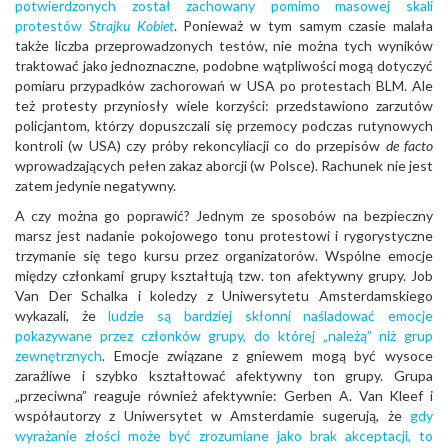
potwierdzonych został zachowany pomimo masowej skali
protestów
Strajku Kobiet
. Ponieważ w tym samym czasie malała
także liczba przeprowadzonych testów, nie można tych wyników
traktować jako jednoznaczne, podobne wątpliwości mogą dotyczyć
pomiaru przypadków zachorowań w USA po protestach BLM. Ale
też protesty przyniosły wiele korzyści: przedstawiono zarzutów
policjantom, którzy dopuszczali się przemocy podczas rutynowych
kontroli (w USA) czy próby rekoncyliacji co do przepisów
de facto
wprowadzających pełen zakaz aborcji (w Polsce). Rachunek nie jest
zatem jedynie negatywny.
A czy można go poprawić? Jednym ze sposobów na bezpieczny
marsz jest nadanie pokojowego tonu protestowi i rygorystyczne
trzymanie się tego kursu przez organizatorów. Wspólne emocje
między członkami grupy kształtują tzw. ton afektywny grupy. Job
Van Der Schalka i koledzy z Uniwersytetu Amsterdamskiego
wykazali, że
ludzie są bardziej skłonni naśladować emocje
pokazywane przez członków grupy, do której „należą” niż grup
zewnętrznych
. Emocje związane z gniewem mogą być wysoce
zaraźliwe i szybko kształtować afektywny ton grupy. Grupa
„przeciwna” reaguje również afektywnie: Gerben A. Van Kleef i
współautorzy z Uniwersytet w Amsterdamie sugerują, że
gdy
wyrażanie złości może być zrozumiane jako brak akceptacji, to