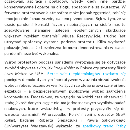
oczekiwań, aspiracji i poglądów, wtedy, kiedy inne, bardziej
konserwatywne i oparte na dialogu, sposoby nie są skuteczne. W
ferworze protestowania atmosfera może jednak zgęstnieć, robi się
emocjonalnie i chaotycznie, czasem przemocowo. Sęk w tym, że w
czasie pandemii kontakt fizyczny napierających na siebie mas to
zdecydowane złamanie zaleceń epidemicznych skutkujące
większym ryzykiem transmisji wirusa. Rzeczywiście, trudno jest
utrzymać społeczny dystans podczas protestu. Kilka wydarzeń
pokazuje jednak, że bezpieczna formuła demonstrowania w czasie
pandemii może być wykonalna.
Wśród protestów podczas panademii wyróżniają się te dotyczące
swobód obywatelskich, jak
Strajk Kobiet
w Polsce czy protesty
Black
Lives Matter
w USA.
Serce wielu epidemiologów rozdarło się
pomiędzy demokratycznym imperatywem wyrażania niezadowolenia
wobec niebezpieczeństw wynikających ze złego prawa czy złej jego
egzekucji – a bezpieczeństwem publicznym wobec zagrożenia
koronawirusa. Dodatkowo, ze względu na krótki czas obserwacji i
słabą jakość danych ciągle nie ma jednoznacznych wyników badań
naukowych, które wskazałyby, czy protesty przyczyniły się do
wzrostu transmisji. W przypadku Polski i serii protestów
Strajk
Kobiet
, badanie Roberta Ślepaczuka i Pawła Sakowskiego
(Uniwersytet Warszawski) wykazało, że
spadkowy trend liczby