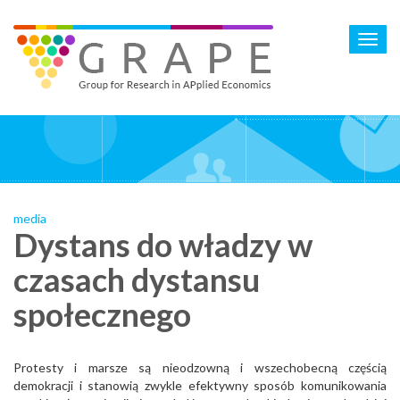
Skip
to
Toggl
main
navig
content
media
Dystans do władzy w
czasach dystansu
społecznego
Protesty i marsze są nieodzowną i wszechobecną częścią
demokracji i stanowią zwykle efektywny sposób komunikowania