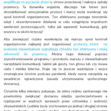
amplifikuje to poczucie złości
u strony przeciwnej i nakręca spiralę
przemocy. Ta dynamika wyjaśnia, dlaczego tak łatwo jest
destabilizować emocjonalnie protest i marsz może wymknąć się
spod kontroli organizatorom. Ton afektywny pomaga tworzenie
więzi i skoordynowane działania w celu osiągnięcia wspólnych
zamierzeń protestujących, tylko jak zapewnić komunikację, gdy
wszyscy w około krzyczą?
Aby zmniejszyć ryzyko wymknięcia się marszu spod kontroli
organizatorów najlepiej jest organizować
protesty, które na
poziomie niewerbalnym sygnalizują chłodny ton afektywny i niską
skłonność do przemocy
. Można tego dokonać poprzez
zsynchronizowanie programu i protokołu marszu z niewerbalnymi
narzędziami komunikacji, takimi jak gesty, ton głosu lub czy mowa
ciała i mimika liderów. Staje się to jeszcze ważniejsze i wręcz
strategiczne istotne podczas pandemii, kiedy nasze narzędzia są
zasadniczo ograniczone (zasady utrzymywania społecznego
dystansu).
Ostatnie kilka miesięcy pokazuje, że mimo reżimu sanitarnego nie
powinniśmy zwiększać dystansu między społeczeństwem a
rządzącymi w ważnych sprawach praw człowieka i wolności
obywatelskich. Ludzkie życie stoi bowiem po jednej i drugiej stronie
tego rachunku a wyniki badań psychologicznych pozwalają