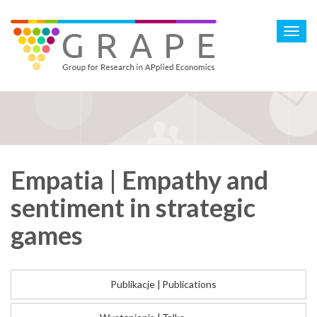
Skip
to
Toggl
main
navig
content
Empatia | Empathy and
sentiment in strategic
games
Publikacje
|
Publications