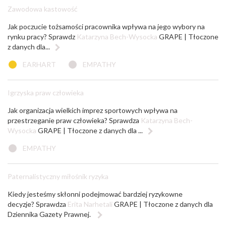
Zawodowa kastowość
Jak poczucie tożsamości pracownika wpływa na jego wybory na
rynku pracy? Sprawdz
Katarzyna Bech-Wysocka
GRAPE | Tłoczone
z danych dla...
EARHART
EMPATHY
Igrzyska praw człowieka
Jak organizacja wielkich imprez sportowych wpływa na
przestrzeganie praw człowieka? Sprawdza
Katarzyna Bech-
Wysocka
GRAPE | Tłoczone z danych dla ...
EMPATHY
Paternalistyczny miłośnik ryzyka
Kiedy jesteśmy skłonni podejmować bardziej ryzykowne
decyzje? Sprawdza
Erita Narhetali
GRAPE | Tłoczone z danych dla
Dziennika Gazety Prawnej.