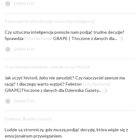
EMPATHY
Paternalistyczne decyzje sztucznej inteligencji
Czy sztuczna inteligencja pomoże nam podjąć trudne decyzje?
Sprawdza
Erita Narhetali
GRAPE | Tłoczone z danych dla...
EMPATHY
O problematyzowanie, czyli jak uczyć historii
Jak uczyć historii, żeby nie zanudzić? Czy nauczyciel zawsze ma
rację? I dlaczego warto wątpić? Felieton
Erity Narhetali
GRAPE|Tłoczone z danych dla Dziennika Gazety...
EMPATHY
Dylemat dbania o innych
Ludzie są stronniczy, gdy muszą podjąć decyzję, która wiąże się z
emocjonalnym przywiązaniem.