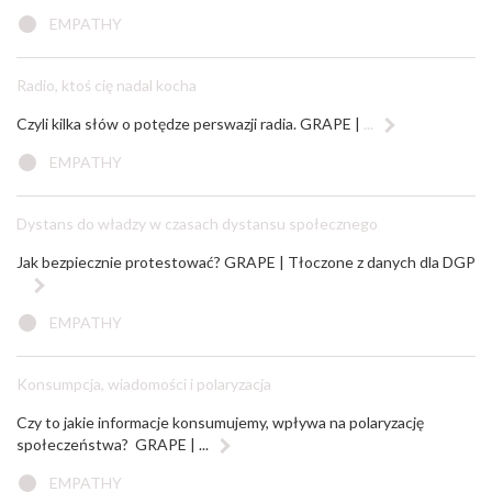
EMPATHY
Radio, ktoś cię nadal kocha
Czyli kilka słów o potędze perswazji radia. GRAPE |
...
EMPATHY
Dystans do władzy w czasach dystansu społecznego
Jak bezpiecznie protestować? GRAPE | Tłoczone z danych dla DGP
EMPATHY
Konsumpcja, wiadomości i polaryzacja
Czy to jakie informacje konsumujemy, wpływa na polaryzację
społeczeństwa? GRAPE | ...
EMPATHY