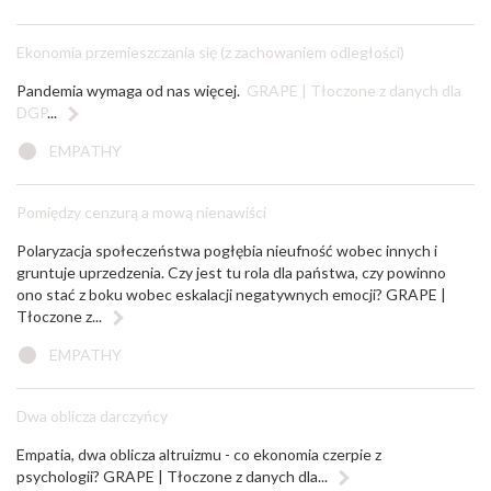
Ekonomia przemieszczania się (z zachowaniem odległości)
Pandemia wymaga od nas więcej.
GRAPE | Tłoczone z danych dla
DGP
...
EMPATHY
Pomiędzy cenzurą a mową nienawiści
Polaryzacja społeczeństwa pogłębia nieufność wobec innych i
gruntuje uprzedzenia. Czy jest tu rola dla państwa, czy powinno
ono stać z boku wobec eskalacji negatywnych emocji? GRAPE |
Tłoczone z...
EMPATHY
Dwa oblicza darczyńcy
Empatia, dwa oblicza altruizmu - co ekonomia czerpie z
psychologii? GRAPE | Tłoczone z danych dla...