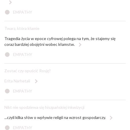
EMPATHY
Twarz, która kłamie
Tragedia życia w epoce cyfrowej polega na tym, że stajemy się
coraz bardziej obojętni wobec kłamstw.
EMPATHY
Zostać czy opuścić Rosję?
Erita Narhetali
EMPATHY
Nikt nie spodziewa się hiszpańskiej inkwizycji
...czyli kilka słów o wpływie religii na wzrost gospodarczy.
EMPATHY