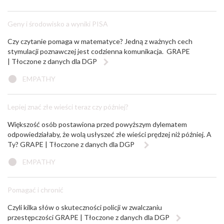
Geny i środowisko a wyniki PISA
Czy czytanie pomaga w matematyce? Jedną z ważnych cech
stymulacji poznawczej jest codzienna komunikacja. GRAPE
| Tłoczone z danych dla DGP
EMPATHY
Lepiej znać złe wieści teraz czy później?
Większość osób postawiona przed powyższym dylematem
odpowiedziałaby, że wolą usłyszeć złe wieści prędzej niż później. A
Ty? GRAPE | Tłoczone z danych dla DGP
EMPATHY
Pomagać i chronić
Czyli kilka słów o skuteczności policji w zwalczaniu
przestępczości GRAPE | Tłoczone z danych dla DGP