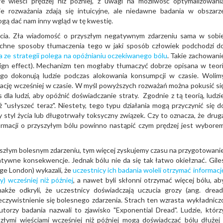
łe wieści prędzej niż później, z uwagi na możliwość optymalizowani
ie rozważania zdają się intuicyjne, ale niedawne badania w obszarz
ogą dać nam inny wgląd w tę kwestię.
ycia. Zła wiadomość o przyszłym negatywnym zdarzeniu sama w sobi
echne sposoby tłumaczenia tego w jaki sposób człowiek podchodzi d
a ze strategii polega na opóźnianiu oczekiwanego bólu
. Takie zachowani
ign effect). Mechanizm ten mogłaby tłumaczyć dobrze opisana w teori
go dokonują ludzie podczas alokowania konsumpcji w czasie. Wolim
ację wcześniej w czasie. W myśl powyższych rozważań można pokusić si
 dla ludzi, aby opóźnić doświadczanie straty. Zgodnie z tą teorią, ludzi
ż "usłyszeć teraz". Niestety, tego typu działania mogą przyczynić się d
y styl życia lub długotrwały toksyczny związek. Czy to oznacza, że drug
formacji o przyszyłym bólu powinno nastąpić czym prędzej jest wybore
yszłym bolesnym zdarzeniu, tym więcej zyskujemy czasu na przygotowani
gatywne konsekwencje. Jednak bólu nie da się tak łatwo okiełznać. Gile
ege London) wykazali, że
uczestnicy ich badania woleli otrzymać informacj
) wcześniej niż później
, a nawet byli skłonni otrzymać więcej bólu, ab
akże odkryli, że uczestnicy doświadczają uczucia grozy (ang. dread
ywistnienie się bolesnego zdarzenia. Strach ten wzrasta wykładnicz
utorzy badania nazwali to zjawisko "Exponential Dread". Ludzie, którz
 złymi wieściami wcześniej niż później mogą doświadczać bólu dłużej 