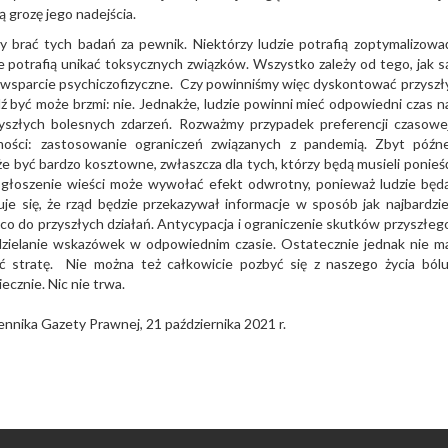
 grozę jego nadejścia.
 brać tych badań za pewnik. Niektórzy ludzie potrafią zoptymalizowa
ie potrafią unikać toksycznych związków. Wszystko zależy od tego, jak s
wsparcie psychiczofizyczne. Czy powinniśmy więc dyskontować przyszł
 być może brzmi: nie. Jednakże, ludzie powinni mieć odpowiedni czas n
szłych bolesnych zdarzeń. Rozważmy przypadek preferencji czasowe
ości: zastosowanie ograniczeń związanych z pandemią. Zbyt późn
 być bardzo kosztowne, zwłaszcza dla tych, którzy będą musieli ponieś
ogłoszenie wieści może wywołać efekt odwrotny, ponieważ ludzie będ
je się, że rząd będzie przekazywał informacje w sposób jak najbardzie
 co do przyszłych działań. Antycypacja i ograniczenie skutków przyszłeg
zielanie wskazówek w odpowiednim czasie. Ostatecznie jednak nie m
ć stratę. Nie można też całkowicie pozbyć się z naszego życia bólu
cznie. Nic nie trwa.
nnika Gazety Prawnej, 21 października 2021 r.