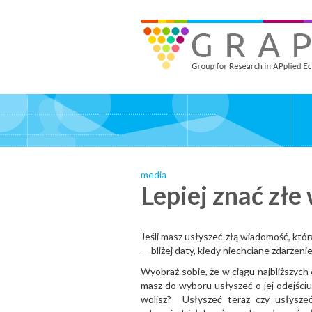
Skip
to
GRAPE - Group for Research in APplied Economics
‎@GRAPE_ORG
main
content
media
Lepiej znać złe 
Jeśli masz usłyszeć złą wiadomość, która
— bliżej daty, kiedy niechciane zdarzeni
Wyobraź sobie, że w ciągu najbliższych 6
masz do wyboru usłyszeć o jej odejściu
wolisz? Usłyszeć teraz czy usłysz