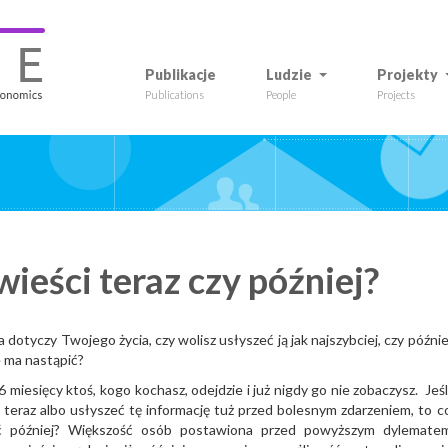
Publikacje
Ludzie
Projekty
Publications
People
Projects
wieści teraz czy później?
 dotyczy Twojego życia, czy wolisz usłyszeć ją jak najszybciej, czy późnie
e ma nastąpić?
 miesięcy ktoś, kogo kochasz, odejdzie i już nigdy go nie zobaczysz. Jeśl
 teraz albo usłyszeć tę informację tuż przed bolesnym zdarzeniem, to c
eć później? Większość osób postawiona przed powyższym dylemate