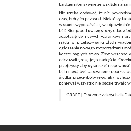
bardziej intensywnie ze względu na samą
Nie trzeba dodawać, że nie powinniśmy
czas, który im pozostał. Niektórzy ludz
w stanie wyposażyć się w odpowiednie 
ból? Biorąc pod uwagę grozę, odpowiedź
adaptację do nowych warunków i przy
rządu w przekazywaniu złych wiadom
ogłoszenie nowego rozporządzenia może
koszty nagłych zmian. Zbyt wczesne 
odczuwali grozę jego nadejścia. Oczeku
przejrzysty, aby ograniczyć niepewność
bólu mogą być zapewnione poprzez ud
środka przeciwbólowego, aby wyleczy
ponieważ wszystko nie będzie trwało wie
GRAPE | Tłoczone z danych dla Dzie