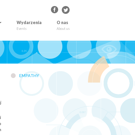
Wydarzenia
O nas
Events
About us
EMPATHY
j
i
o
m