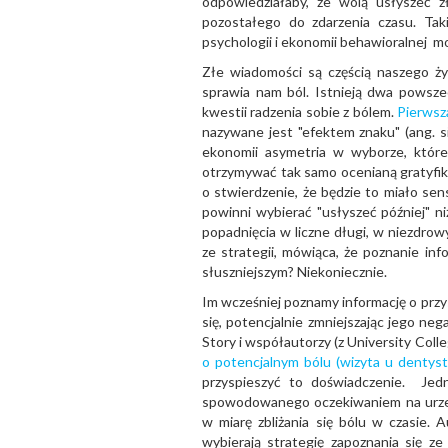
odpowiedziałaby, że wolą usłyszeć z
pozostałego do zdarzenia czasu. Tak
psychologii i ekonomii behawioralnej m
Złe wiadomości są częścią naszego ż
sprawia nam ból. Istnieją dwa powsz
kwestii radzenia sobie z bólem.
Pierwsz
nazywane jest "efektem znaku" (ang. s
ekonomii asymetria w wyborze, które
otrzymywać tak samo ocenianą gratyfik
o stwierdzenie, że będzie to miało sens
powinni wybierać "usłyszeć później" ni
popadnięcia w liczne długi, w niezdrow
ze strategii, mówiąca, że poznanie in
słuszniejszym? Niekoniecznie.
Im wcześniej poznamy informację o prz
się, potencjalnie zmniejszając jego ne
Story i współautorzy (z University Coll
o potencjalnym bólu (wizyta u dentysty
przyspieszyć to doświadczenie. Jedn
spowodowanego oczekiwaniem na urzecz
w miarę zbliżania się bólu w czasie. A
wybierają strategię zapoznania się ze