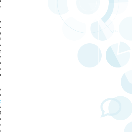
a
e
e
o
e
i
y
ę
e
o
a
m
e
s
ę
y
)
o
y
i