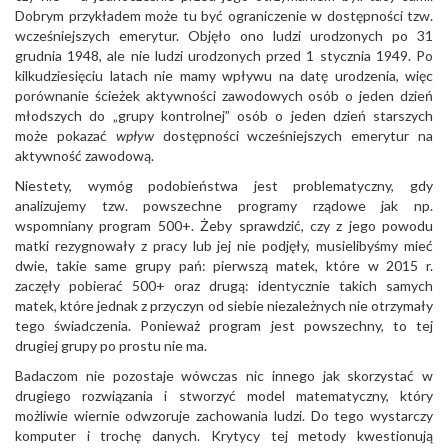
Dobrym przykładem może tu być ograniczenie w dostępności tzw.
wcześniejszych emerytur. Objęło ono ludzi urodzonych po 31
grudnia 1948, ale nie ludzi urodzonych przed 1 stycznia 1949. Po
kilkudziesięciu latach nie mamy wpływu na datę urodzenia, więc
porównanie ścieżek aktywności zawodowych osób o jeden dzień
młodszych do „grupy kontrolnej” osób o jeden dzień starszych
może pokazać
wpływ
dostępności wcześniejszych emerytur na
aktywność zawodową.
Niestety, wymóg podobieństwa jest problematyczny, gdy
analizujemy tzw. powszechne programy rządowe jak np.
wspomniany program 500+. Żeby sprawdzić, czy z jego powodu
matki rezygnowały z pracy lub jej nie podjęły, musielibyśmy mieć
dwie, takie same grupy pań: pierwszą matek, które w 2015 r.
zaczęły pobierać 500+ oraz drugą: identycznie takich samych
matek, które jednak z przyczyn od siebie niezależnych nie otrzymały
tego świadczenia. Ponieważ program jest powszechny, to tej
drugiej grupy po prostu nie ma.
Badaczom nie pozostaje wówczas nic innego jak skorzystać w
drugiego rozwiązania i stworzyć model matematyczny, który
możliwie wiernie odwzoruje zachowania ludzi. Do tego wystarczy
komputer i trochę danych. Krytycy tej metody kwestionują