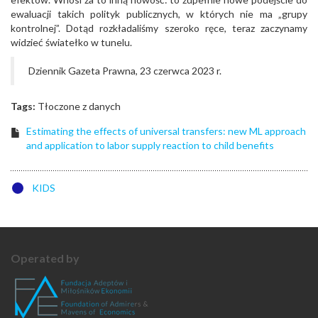
ewaluacji takich polityk publicznych, w których nie ma „grupy
kontrolnej”. Dotąd rozkładaliśmy szeroko ręce, teraz zaczynamy
widzieć światełko w tunelu.
Dziennik Gazeta Prawna, 23 czerwca 2023 r.
Tags:
Tłoczone z danych
Estimating the effects of universal transfers: new ML approach
and application to labor supply reaction to child benefits
KIDS
Operated by