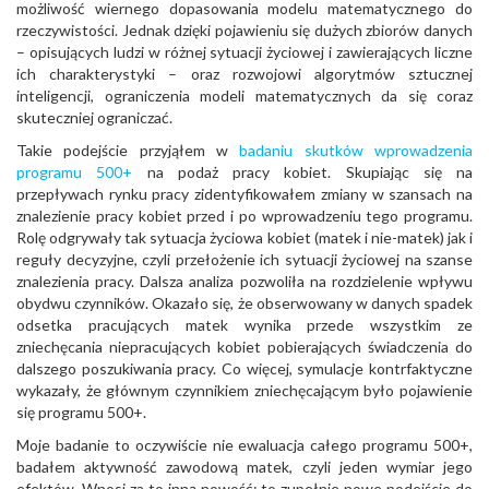
możliwość wiernego dopasowania modelu matematycznego do
rzeczywistości. Jednak dzięki pojawieniu się dużych zbiorów danych
– opisujących ludzi w różnej sytuacji życiowej i zawierających liczne
ich charakterystyki – oraz rozwojowi algorytmów sztucznej
inteligencji, ograniczenia modeli matematycznych da się coraz
skuteczniej ograniczać.
Takie podejście przyjąłem w
badaniu skutków wprowadzenia
programu 500+
na podaż pracy kobiet. Skupiając się na
przepływach rynku pracy zidentyfikowałem zmiany w szansach na
znalezienie pracy kobiet przed i po wprowadzeniu tego programu.
Rolę odgrywały tak sytuacja życiowa kobiet (matek i nie-matek) jak i
reguły decyzyjne, czyli przełożenie ich sytuacji życiowej na szanse
znalezienia pracy. Dalsza analiza pozwoliła na rozdzielenie wpływu
obydwu czynników. Okazało się, że obserwowany w danych spadek
odsetka pracujących matek wynika przede wszystkim ze
zniechęcania niepracujących kobiet pobierających świadczenia do
dalszego poszukiwania pracy. Co więcej, symulacje kontrfaktyczne
wykazały, że głównym czynnikiem zniechęcającym było pojawienie
się programu 500+.
Moje badanie to oczywiście nie ewaluacja całego programu 500+,
badałem aktywność zawodową matek, czyli jeden wymiar jego
efektów. Wnosi za to inną nowość: to zupełnie nowe podejście do