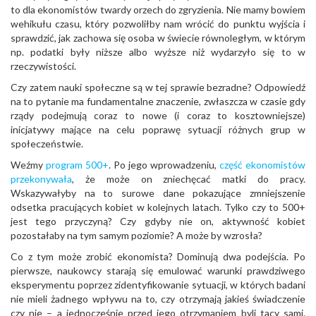
to dla ekonomistów twardy orzech do zgryzienia. Nie mamy bowiem
wehikułu czasu, który pozwoliłby nam wrócić do punktu wyjścia i
sprawdzić, jak zachowa się osoba w świecie równoległym, w którym
np. podatki były niższe albo wyższe niż wydarzyło się to w
rzeczywistości.
Czy zatem nauki społeczne są w tej sprawie bezradne? Odpowiedź
na to pytanie ma fundamentalne znaczenie, zwłaszcza w czasie gdy
rządy podejmują coraz to nowe (i coraz to kosztowniejsze)
inicjatywy mające na celu poprawę sytuacji różnych grup w
społeczeństwie.
Weźmy
program 500+
. Po jego wprowadzeniu,
część ekonomistów
przekonywała
, że może on zniechęcać matki do pracy.
Wskazywałyby na to surowe dane pokazujące zmniejszenie
odsetka pracujących kobiet w kolejnych latach. Tylko czy to 500+
jest tego przyczyną? Czy gdyby nie on, aktywność kobiet
pozostałaby na tym samym poziomie? A może by wzrosła?
Co z tym może zrobić ekonomista? Dominują dwa podejścia. Po
pierwsze, naukowcy starają się emulować warunki prawdziwego
eksperymentu poprzez zidentyfikowanie sytuacji, w których badani
nie mieli żadnego wpływu na to, czy otrzymają jakieś świadczenie
czy nie – a jednocześnie przed jego otrzymaniem byli tacy sami.