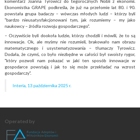
komentarz Joanna Tyrowicz do tegorocznych Nobli z ekonomii.
Ekonomistka GRAPE podkreśla, że już na przełomie lat 80. i 90.
powstała grupa badaczy – wówczas młodych ludzi – którzy byli
"bardzo nieusatysfakcjonowani tym, jak rozumiemy – my jako
naukowcy – źródła rozwoju gospodarczego".
– Oczywiście byli dookoła ludzie, którzy chodzili i mówili, że to są
innowacje. Ok, ale myśmy nie rozumieli, brakowało nam obrazu
matematycznego i usystematyzowania – tłumaczy Tyrowicz.
Dodała, że czymś, co było niezbędne w całości był swoisty rygor,
"który pozwoli nam pokazać w jaki ten sposób innowacje w
gospodarce powstają i jak to się może przekładać na wzrost
gospodarczy".
Interia, 13 października 2025 r.
Operated by