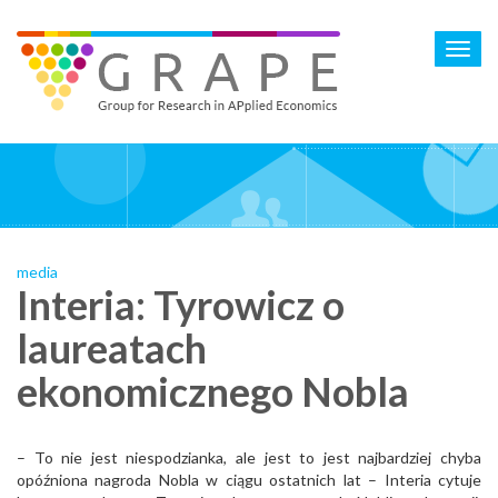
Skip
to
Toggl
main
navig
content
media
Interia: Tyrowicz o
laureatach
ekonomicznego Nobla
– To nie jest niespodzianka, ale jest to jest najbardziej chyba
opóźniona nagroda Nobla w ciągu ostatnich lat – Interia cytuje