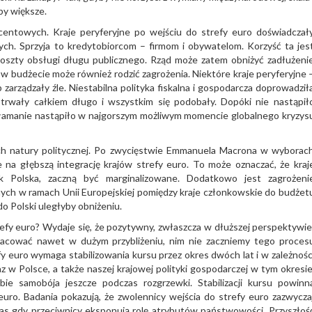
by większe.
centowych. Kraje peryferyjne po wejściu do strefy euro doświadczał
ch. Sprzyja to kredytobiorcom – firmom i obywatelom. Korzyść ta jes
oszty obsługi długu publicznego. Rząd może zatem obniżyć zadłużeni
zu w budżecie może również rodzić zagrożenia. Niektóre kraje peryferyjne 
p zarządzały źle. Niestabilna polityka fiskalna i gospodarcza doprowadził
trwały całkiem długo i wszystkim się podobały. Dopóki nie nastąpił
ałamanie nastąpiło w najgorszym możliwym momencie globalnego kryzys
ch natury politycznej. Po zwycięstwie Emmanuela Macrona w wyborac
 na głębszą integrację krajów strefy euro. To może oznaczać, że kraj
k Polska, zaczną być marginalizowane. Dodatkowo jest zagrożeni
anych w ramach Unii Europejskiej pomiędzy kraje członkowskie do budżet
o Polski uległyby obniżeniu.
trefy euro? Wydaje się, że pozytywny, zwłaszcza w dłuższej perspektywie
zacować nawet w dużym przybliżeniu, nim nie zaczniemy tego proces
fy euro wymaga stabilizowania kursu przez okres dwóch lat i w zależnośc
z w Polsce, a także naszej krajowej polityki gospodarczej w tym okresie
obie samobója jeszcze podczas rozgrzewki. Stabilizacji kursu powinn
euro. Badania pokazują, że zwolennicy wejścia do strefy euro zazwycza
zas gdy przeciwnicy eksponują rolę atrybutów państwowości. Przyszłoś