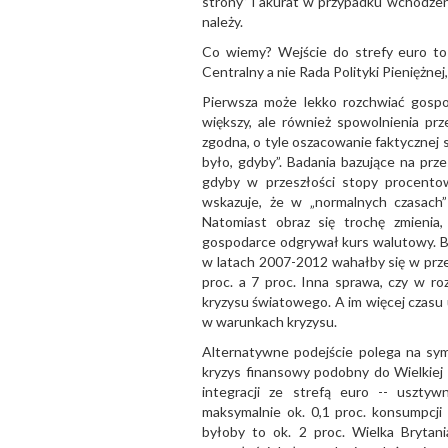
strony” i akurat w przypadku wchodzen
należy.
Co wiemy? Wejście do strefy euro t
Centralny a nie Rada Polityki Pieniężnej,
Pierwsza może lekko rozchwiać gospo
większy, ale również spowolnienia prz
zgodna, o tyle oszacowanie faktycznej 
było, gdyby”. Badania bazujące na prze
gdyby w przeszłości stopy procento
wskazuje, że w „normalnych czasach”
Natomiast obraz się trochę zmienia, 
gospodarce odgrywał kurs walutowy. 
w latach 2007-2012 wahałby się w przedz
proc. a 7 proc. Inna sprawa, czy w 
kryzysu światowego. A im więcej czasu 
w warunkach kryzysu.
Alternatywne podejście polega na symul
kryzys finansowy podobny do Wielkiej 
integracji ze strefą euro -- usztyw
maksymalnie ok. 0,1 proc. konsumpcji 
byłoby to ok. 2 proc. Wielka Brytan