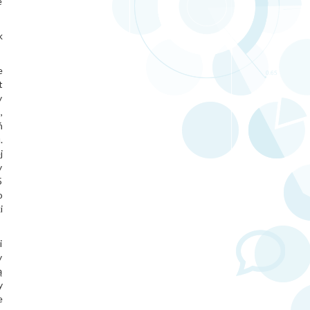
e
k
e
t
y
,
ń
.
j
y
5
o
i
i
y
ą
y
e