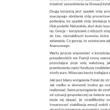
trwałość spowolnienia na Słowacji były
Drugą korzyścią jest spadek stóp pro
znaczącego obniżenia stóp procentowy
podwójna, bo spadek stóp zmniejsza k
i/lub podatki. Naturalnie, zbyt dużo lu
np. Grecja – korzyściami z niższych stó
do tzw. niestabilnych boomów, które 
załamanie. Co gorsza, to ostateczne z
finansowego.
Warto jeszcze wspomnieć o korzyścia
prezydenckich we Francji rosną szanse
pozostające poza unią walutową, ja
przeniesienia części funduszy rozdziel
strefy euro. Wówczas kwoty trafiające d
Jaki jest bilans wstąpienia Polski do s
Jak rzadko w ekonomii, trudno go os
realizować. Samo przystąpienie do stre
od sytuacji gospodarczej na świecie ora
może się okazać, że strzelilibyśmy s
towarzyszyć stabilizacja emocji wokół 
akceptują integrację europejską, podc