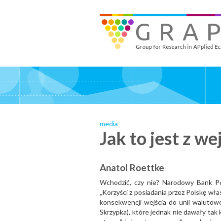
Skip
to
GRAPE - Group for Research in APplied Economics
‎@GRAPE_ORG
main
content
media
Jak to jest z w
Anatol Roettke
Wchodzić, czy nie? Narodowy Bank Pol
„Korzyści z posiadania przez Polskę wła
konsekwencji wejścia do unii walutowe
Skrzypka), które jednak nie dawały tak