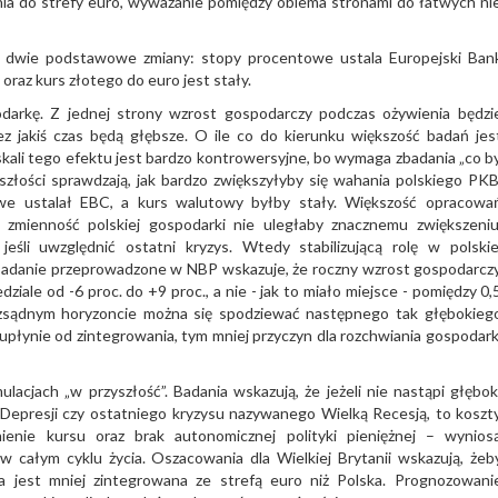
ia do strefy euro, wyważanie pomiędzy obiema stronami do łatwych ni
o dwie podstawowe zmiany: stopy procentowe ustala Europejski Ban
 oraz kurs złotego do euro jest stały.
darkę. Z jednej strony wzrost gospodarczy podczas ożywienia będzi
ez jakiś czas będą głębsze. O ile co do kierunku większość badań jes
skali tego efektu jest bardzo kontrowersyjne, bo wymaga zbadania „co b
szłości sprawdzają, jak bardzo zwiększyłyby się wahania polskiego PKB
we ustalał EBC, a kurs walutowy byłby stały. Większość opracowa
 zmienność polskiej gospodarki nie uległaby znacznemu zwiększeniu
jeśli uwzględnić ostatni kryzys. Wtedy stabilizującą rolę w polskie
Badanie przeprowadzone w NBP wskazuje, że roczny wzrost gospodarcz
iale od -6 proc. do +9 proc., a nie - jak to miało miejsce - pomiędzy 0,
rozsądnym horyzoncie można się spodziewać następnego tak głębokieg
upłynie od zintegrowania, tym mniej przyczyn dla rozchwiania gospodark
acjach „w przyszłość”. Badania wskazują, że jeżeli nie nastąpi głębok
Depresji czy ostatniego kryzysu nazywanego Wielką Recesją, to koszt
nienie kursu oraz brak autonomicznej polityki pieniężnej – wynios
w całym cyklu życia. Oszacowania dla Wielkiej Brytanii wskazują, żeb
ia jest mniej zintegrowana ze strefą euro niż Polska. Prognozowani