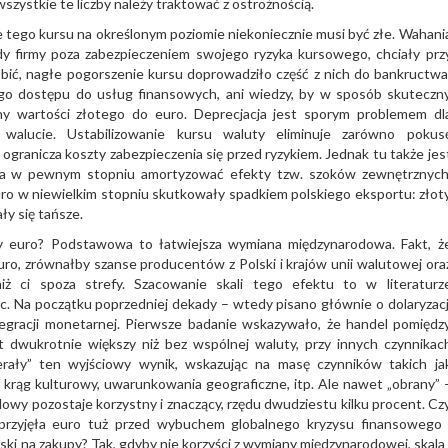
wszystkie te liczby należy traktować z ostrożnością.
 tego kursu na określonym poziomie niekoniecznie musi być złe. Wahani
dy firmy poza zabezpieczeniem swojego ryzyka kursowego, chciały prz
obić, nagłe pogorszenie kursu doprowadziło część z nich do bankructwa
ego dostępu do usług finansowych, ani wiedzy, by w sposób skuteczn
any wartości złotego do euro. Deprecjacja jest sporym problemem dl
alucie. Ustabilizowanie kursu waluty eliminuje zarówno pokus
 ogranicza koszty zabezpieczenia się przed ryzykiem. Jednak tu także jes
ala w pewnym stopniu amortyzować efekty tzw. szoków zewnętrznych
uro w niewielkim stopniu skutkowały spadkiem polskiego eksportu: złot
ły się tańsze.
efy euro? Podstawowa to łatwiejsza wymiana międzynarodowa. Fakt, ż
ro, zrównałby szanse producentów z Polski i krajów unii walutowej ora
 niż ci spoza strefy. Szacowanie skali tego efektu to w literaturz
c. Na początku poprzedniej dekady – wtedy pisano głównie o dolaryzacj
tegracji monetarnej. Pierwsze badanie wskazywało, że handel pomiędz
 dwukrotnie większy niż bez wspólnej waluty, przy innych czynnikac
ierały” ten wyjściowy wynik, wskazując na masę czynników takich ja
 krąg kulturowy, uwarunkowania geograficzne, itp. Ale nawet „obrany” 
owy pozostaje korzystny i znaczący, rzędu dwudziestu kilku procent. Cz
 przyjęła euro tuż przed wybuchem globalnego kryzysu finansowego 
ski na zakupy? Tak, gdyby nie korzyści z wymiany międzynarodowej, skala 