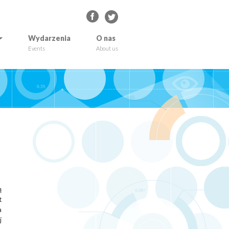
Wydarzenia
O nas
Events
About us
ą
t
a
j