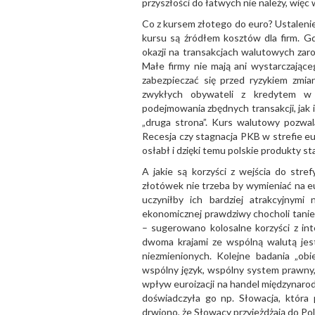
przyszłości do łatwych nie należy, więc 
Co z kursem złotego do euro? Ustalenie
kursu są źródłem kosztów dla firm. G
okazji na transakcjach walutowych zar
Małe firmy nie mają ani wystarczając
zabezpieczać się przed ryzykiem zmi
zwykłych obywateli z kredytem w w
podejmowania zbędnych transakcji, jak i
„druga strona”. Kurs walutowy pozw
Recesja czy stagnacja PKB w strefie e
osłabł i dzięki temu polskie produkty sta
A jakie są korzyści z wejścia do str
złotówek nie trzeba by wymieniać na eu
uczyniłby ich bardziej atrakcyjnymi
ekonomicznej prawdziwy chocholi tanie
– sugerowano kolosalne korzyści z in
dwoma krajami ze wspólną walutą jest
niezmienionych. Kolejne badania „ob
wspólny język, wspólny system prawny,
wpływ euroizacji na handel międzynarod
doświadczyła go np. Słowacja, która
drwiono, że Słowacy przyjeżdżają do Pol