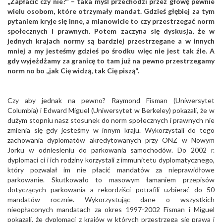
„Zapłacić czy nie?” – taka myśl przechodzi przez głowę pewnie
wielu osobom, które otrzymały mandat. Gdzieś głębiej za tym
pytaniem kryje się inne, a mianowicie to czy przestrzegać norm
społecznych i prawnych. Potem zaczyna się dyskusja, że w
jednych krajach normy są bardziej przestrzegane a w innych
mniej a my jesteśmy gdzieś po środku więc nie jest tak źle. A
gdy wyjeżdżamy za granicę to tam już na pewno przestrzegamy
norm no bo ,,jak Cię widzą, tak Cię piszą”.
Czy aby jednak na pewno? Raymond Fisman (Uniwersytet
Columbia) i Edward Miguel (Uniwersytet w Berkeley) pokazali, że w
dużym stopniu nasz stosunek do norm społecznych i prawnych nie
zmienia się gdy jesteśmy w innym kraju. Wykorzystali do tego
zachowania dyplomatów akredytowanych przy ONZ w Nowym
Jorku w odniesieniu do parkowania samochodów. Do 2002 r.
dyplomaci ci i ich rodziny korzystali z immunitetu dyplomatycznego,
który pozwalał im nie płacić mandatów za nieprawidłowe
parkowanie. Skutkowało to masowym łamaniem przepisów
dotyczących parkowania a rekordziści potrafili uzbierać do 50
mandatów rocznie. Wykorzystując dane o wszystkich
nieopłaconych mandatach za okres 1997-2002 Fisman i Miguel
pokazali, że dyplomaci z krajów w których przestrzega się prawa i