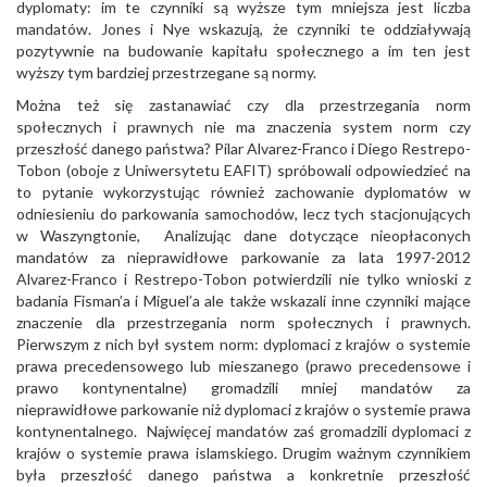
dyplomaty: im te czynniki są wyższe tym mniejsza jest liczba
mandatów. Jones i Nye wskazują, że czynniki te oddziaływają
pozytywnie na budowanie kapitału społecznego a im ten jest
wyższy tym bardziej przestrzegane są normy.
Można też się zastanawiać czy dla przestrzegania norm
społecznych i prawnych nie ma znaczenia system norm czy
przeszłość danego państwa? Pilar Alvarez-Franco i Diego Restrepo-
Tobon (oboje z Uniwersytetu EAFIT) spróbowali odpowiedzieć na
to pytanie wykorzystując również zachowanie dyplomatów w
odniesieniu do parkowania samochodów, lecz tych stacjonujących
w Waszyngtonie, Analizując dane dotyczące nieopłaconych
mandatów za nieprawidłowe parkowanie za lata 1997-2012
Alvarez-Franco i Restrepo-Tobon potwierdzili nie tylko wnioski z
badania Fisman’a i Miguel’a ale także wskazali inne czynniki mające
znaczenie dla przestrzegania norm społecznych i prawnych.
Pierwszym z nich był system norm: dyplomaci z krajów o systemie
prawa precedensowego lub mieszanego (prawo precedensowe i
prawo kontynentalne) gromadzili mniej mandatów za
nieprawidłowe parkowanie niż dyplomaci z krajów o systemie prawa
kontynentalnego. Najwięcej mandatów zaś gromadzili dyplomaci z
krajów o systemie prawa islamskiego. Drugim ważnym czynnikiem
była przeszłość danego państwa a konkretnie przeszłość