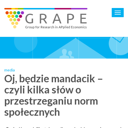
Skip
to
Toggl
main
navig
content
media
Oj, będzie mandacik –
czyli kilka słów o
przestrzeganiu norm
społecznych