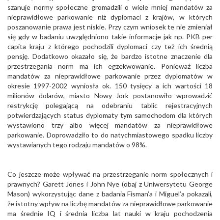
szanuje normy społeczne gromadzili o wiele mniej mandatów za
nieprawidłowe parkowanie niż dyplomaci z krajów, w których
poszanowanie prawa jest niskie. Przy czym wniosek te nie zmieniał
się gdy w badaniu uwzględniono takie informacje jak np. PKB per
capita kraju z którego pochodzili dyplomaci czy też ich średnią
pensję. Dodatkowo okazało się, że bardzo istotne znaczenie dla
przestrzegania norm ma ich egzekwowanie. Ponieważ liczba
mandatów za nieprawidłowe parkowanie przez dyplomatów w
okresie 1997-2002 wyniosła ok. 150 tysięcy a ich wartości 18
milionów dolarów, miasto Nowy Jork postanowiło wprowadzić
restrykcję polegającą na odebraniu tablic rejestracyjnych
potwierdzających status dyplomaty tym samochodom dla których
wystawiono trzy albo więcej mandatów za nieprawidłowe
parkowanie. Doprowadziło to do natychmiastowego spadku liczby
wystawianych tego rodzaju mandatów o 98%.
Co jeszcze może wpływać na przestrzeganie norm społecznych i
prawnych? Garett Jones i John Nye (obaj z Uniwersytetu George
Mason) wykorzystując dane z badania Fisman’a i Miguel’a pokazali,
że istotny wpływ na liczbę mandatów za nieprawidłowe parkowanie
ma średnie IQ i średnia liczba lat nauki w kraju pochodzenia