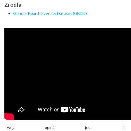
Źródła:
G
ender Board Diversity Dataset (
GBDD)
Twoja opinia jest dla