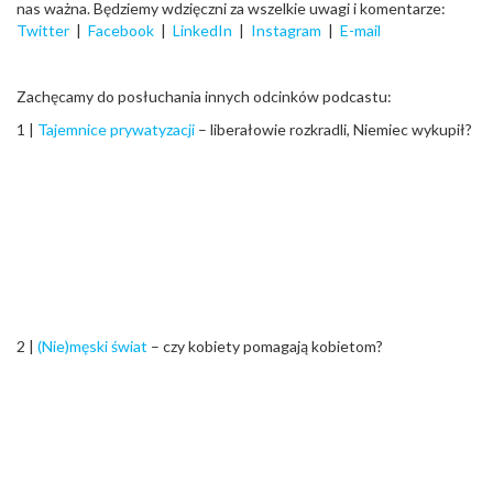
nas ważna. Będziemy wdzięczni za wszelkie uwagi i komentarze:
Twitter
|
Facebook
|
LinkedIn
|
Instagram
|
E-mail
Zachęcamy do posłuchania innych odcinków podcastu:
1 |
Tajemnice prywatyzacji
– liberałowie rozkradli, Niemiec wykupił?
2 |
(Nie)męski świat
– czy kobiety pomagają kobietom?