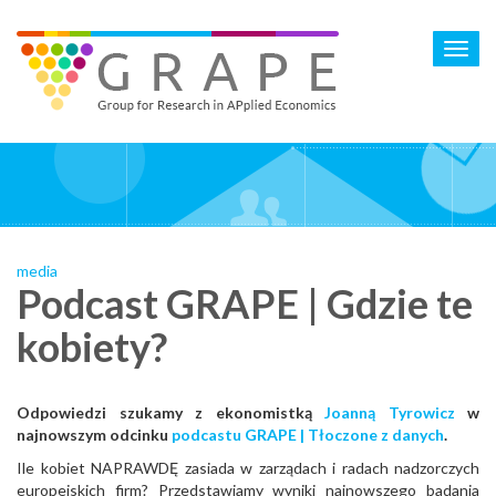
Skip
to
Toggl
main
navig
content
media
Podcast GRAPE | Gdzie te
kobiety?
Odpowiedzi szukamy z ekonomistką
Joanną Tyrowicz
w
najnowszym odcinku
podcastu GRAPE | Tłoczone z danych
.
Ile kobiet NAPRAWDĘ zasiada w zarządach i radach nadzorczych
europejskich firm? Przedstawiamy wyniki najnowszego badania