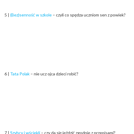
5 |
(Bez)senność w szkole
– czyli co spędza uczniom sen z powiek?
6 |
Tata Polak
– nie ucz ojca dzieci robić?
7 |
Szybcy i wściekli
– czy da się jeździć zgodnie z przepisami?