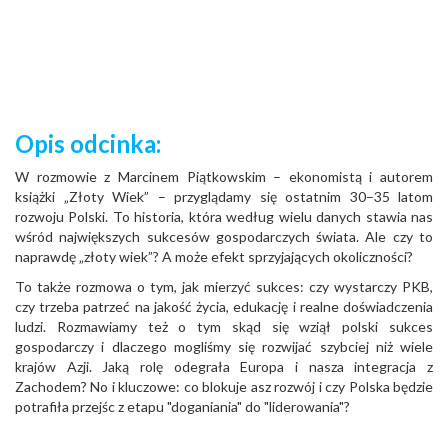
Opis odcinka:
W rozmowie z Marcinem Piątkowskim – ekonomistą i autorem
książki „Złoty Wiek” – przyglądamy się ostatnim 30–35 latom
rozwoju Polski. To historia, która według wielu danych stawia nas
wśród największych sukcesów gospodarczych świata. Ale czy to
naprawdę „złoty wiek”? A może efekt sprzyjających okoliczności?
To także rozmowa o tym, jak mierzyć sukces: czy wystarczy PKB,
czy trzeba patrzeć na jakość życia, edukację i realne doświadczenia
ludzi. Rozmawiamy też o tym skąd się wziął polski sukces
gospodarczy i dlaczego mogliśmy się rozwijać szybciej niż wiele
krajów Azji. Jaką rolę odegrała Europa i nasza integracja z
Zachodem? No i kluczowe: co blokuje asz rozwój i czy Polska będzie
potrafiła przejśc z etapu "doganiania" do "liderowania"?