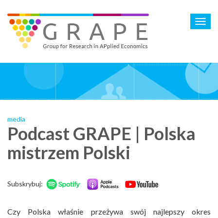
Skip
to
Toggl
main
navig
content
media
Podcast GRAPE | Polska
mistrzem Polski
Subskrybuj:
Czy Polska właśnie przeżywa swój najlepszy okres