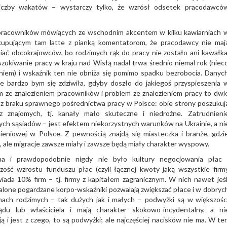
liczby wakatów – wystarczy tylko, że wzrósł odsetek pracodawcó
ba pracowników mówiących ze wschodnim akcentem w kilku kawiarniach 
kupującym tam latte z pianką komentatorom, że pracodawcy nie maj
niać obcokrajowców, bo rodzimych rąk do pracy nie zostało ani kawałka
zukiwanie pracy w kraju nad Wisłą nadal trwa średnio niemal rok (niec
niem) i wskaźnik ten nie obniża się pomimo spadku bezrobocia. Danyc
le bardzo bym się zdziwiła, gdyby doszło do jakiegoś przyspieszenia 
 ze znalezieniem pracowników i problem ze znalezieniem pracy to dwi
ą z braku sprawnego pośrednictwa pracy w Polsce: obie strony poszukuj
z znajomych, tj. kanały mało skuteczne i niedrożne. Zatrudnieni
ch sąsiadów – jest efektem niekorzystnych warunków na Ukrainie, a ni
ieniowej w Polsce. Z pewnością znajdą się miasteczka i branże, gdzi
ale migracje zawsze miały i zawsze będą miały charakter wyspowy.
a i prawdopodobnie nigdy nie było kultury negocjowania płac 
ość wzrostu funduszu płac (czyli łącznej kwoty jaką wszystkie firm
ada 10% firm – tj. firmy z kapitałem zagranicznym. W nich nawet jeśl
stalone pogardzane korpo-wskaźniki pozwalają zwiększać płace i w dobryc
mach rodzimych – tak dużych jak i małych – podwyżki są w większośc
du lub właściciela i mają charakter skokowo-incydentalny, a ni
ą i jest z czego, to są podwyżki; ale najczęściej nacisków nie ma. W te