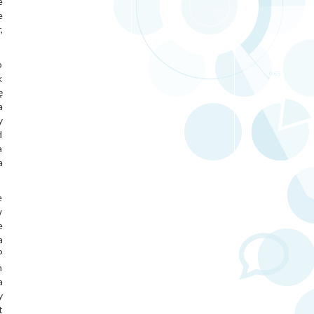
e
e
,
o
k
ę
a
y
d
a
a
e
w
e
a
P
h
a
y
t