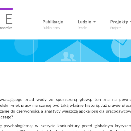
Publikacje
Ludzie
Projekty
Publications
People
Projects
a wracającego znad wody ze spuszczoną głową, ten zna na pewn
 Polski rynek pracy ma szansę być taką właśnie historią. Już prawie płac
grzanie do czerwoności, a analitycy wieszczą apokalipsę dla pracodawców
laczego?
ę psychologiczną: w szczycie koniunktury przed globalnym kryzyse