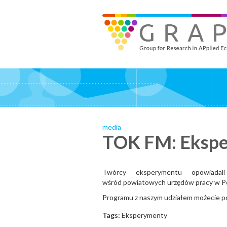
Skip
to
GRAPE - Group for Research in APplied Economics
‎@GRAPE_ORG
main
content
media
TOK FM: Ekspe
Twórcy eksperymentu opowiadal
wśród powiatowych urzędów pracy w Po
Programu z naszym udziałem możecie 
Tags:
Eksperymenty