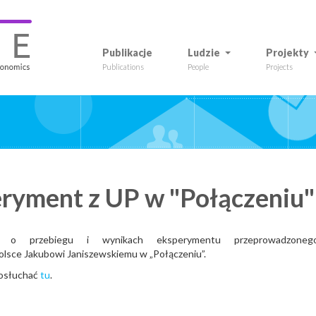
Publikacje
Ludzie
Projekty
Publications
People
Projects
ryment z UP w "Połączeniu"
i o przebiegu i wynikach eksperymentu przeprowadzoneg
lsce Jakubowi Janiszewskiemu w „Połączeniu”.
posłuchać
tu
.