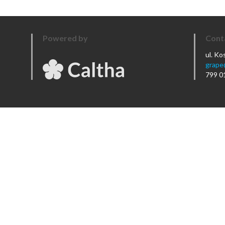
Powered by
Cont
ul. K
grape
799 0