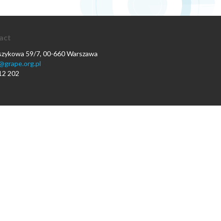
act
oszykowa 59/7, 00-660 Warszawa
@grape.org.pl
12 202