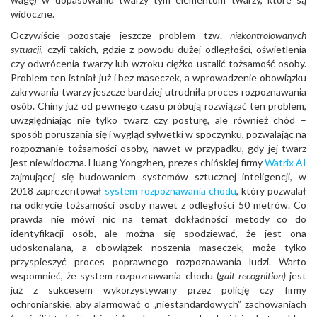
widoczne.
Oczywiście pozostaje jeszcze problem tzw.
niekontrolowanych
sytuacji
, czyli takich, gdzie z powodu dużej odległości, oświetlenia
czy odwrócenia twarzy lub wzroku ciężko ustalić tożsamość osoby.
Problem ten istniał już i bez maseczek, a wprowadzenie obowiązku
zakrywania twarzy jeszcze bardziej utrudniła proces rozpoznawania
osób. Chiny już od pewnego czasu próbują rozwiązać ten problem,
uwzględniając nie tylko twarz czy posturę, ale również chód –
sposób poruszania się i wygląd sylwetki w spoczynku, pozwalając na
rozpoznanie tożsamości osoby, nawet w przypadku, gdy jej twarz
jest niewidoczna. Huang Yongzhen, prezes chińskiej firmy
Watrix AI
zajmującej się budowaniem systemów sztucznej inteligencji, w
2018 zaprezentował
system rozpoznawania chodu
, który pozwalał
na odkrycie tożsamości osoby nawet z odległości 50 metrów. Co
prawda nie mówi nic na temat dokładności metody co do
identyfikacji osób, ale można się spodziewać, że jest ona
udoskonalana, a obowiązek noszenia maseczek, może tylko
przyspieszyć proces poprawnego rozpoznawania ludzi. Warto
wspomnieć, że system rozpoznawania chodu (
gait recognition)
jest
już z sukcesem wykorzystywany przez policję czy firmy
ochroniarskie, aby alarmować o „niestandardowych” zachowaniach