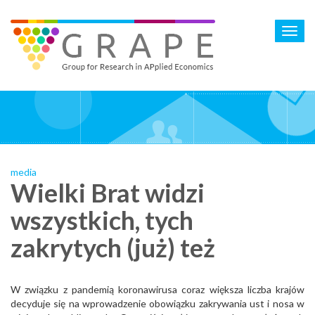
Skip
to
Toggl
main
navig
content
media
Wielki Brat widzi
wszystkich, tych
zakrytych (już) też
W związku z pandemią koronawirusa coraz większa liczba krajów
decyduje się na wprowadzenie obowiązku zakrywania ust i nosa w