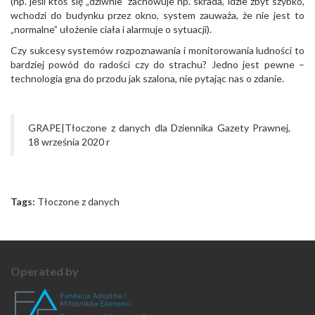
(np. jeśli ktoś się „dziwnie” zachowuje np. skrada, idzie zbyt szybko,
wchodzi do budynku przez okno, system zauważa, że nie jest to
„normalne” ułożenie ciała i alarmuje o sytuacji).
Czy sukcesy systemów rozpoznawania i monitorowania ludności to
bardziej powód do radości czy do strachu? Jedno jest pewne –
technologia gna do przodu jak szalona, nie pytając nas o zdanie.
GRAPE|Tłoczone z danych dla Dziennika Gazety Prawnej,
18 września 2020 r
Tags:
Tłoczone z danych
Operated by