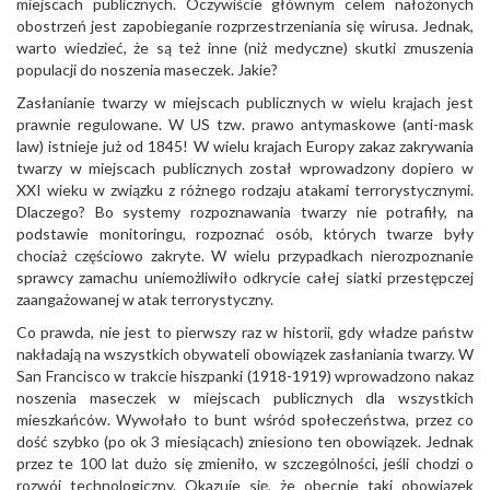
miejscach publicznych. Oczywiście głównym celem nałożonych
obostrzeń jest zapobieganie rozprzestrzeniania się wirusa. Jednak,
warto wiedzieć, że są też inne (niż medyczne) skutki zmuszenia
populacji do noszenia maseczek. Jakie?
Zasłanianie twarzy w miejscach publicznych w wielu krajach jest
prawnie regulowane. W US tzw. prawo antymaskowe (anti-mask
law) istnieje już od 1845! W wielu krajach Europy zakaz zakrywania
twarzy w miejscach publicznych został wprowadzony dopiero w
XXI wieku w związku z różnego rodzaju atakami terrorystycznymi.
Dlaczego? Bo systemy rozpoznawania twarzy nie potrafiły, na
podstawie monitoringu, rozpoznać osób, których twarze były
chociaż częściowo zakryte. W wielu przypadkach nierozpoznanie
sprawcy zamachu uniemożliwiło odkrycie całej siatki przestępczej
zaangażowanej w atak terrorystyczny.
Co prawda, nie jest to pierwszy raz w historii, gdy władze państw
nakładają na wszystkich obywateli obowiązek zasłaniania twarzy. W
San Francisco w trakcie hiszpanki (1918-1919) wprowadzono nakaz
noszenia maseczek w miejscach publicznych dla wszystkich
mieszkańców. Wywołało to bunt wśród społeczeństwa, przez co
dość szybko (po ok 3 miesiącach) zniesiono ten obowiązek. Jednak
przez te 100 lat dużo się zmieniło, w szczególności, jeśli chodzi o
rozwój technologiczny. Okazuje się, że obecnie taki obowiązek