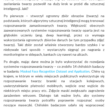
zasłaniania twarzy pozwolił na duży krok w przód dla sztucznej
inteligencji. Jaki?
Po pierwsze – stworzył ogromny zbiór obrazów (twarzy) na
podstawie, których algorytmy sztucznej inteligencji mogą trenować
rozpoznawanie zamaskowanych twarzy. Większość obecnych
zaawansowanych systemów rozpoznawania twarzy oparta jest na
głębokim uczeniu (ang. deep learning), przez co wymaga
wykorzystania ogromnych zbiorów danych (w tym przypadku zdjęć
twarzy). Taki zbiór został właśnie stworzony bardzo szybko i w
niebywale tani sposób – wystarczyło sięgnąć po nagrania z
monitoringów w sklepach, bankach czy nawet na ulicach.
Po drugie, mając dane można je było wykorzystać do rozwijania
systemów rozpoznawania twarzy – co zrobiło 14 chińskich badaczy
w badaniu
Masked Face Recognition Dataset and Application
. Chiny są
krajem, w którym w wielu miejscach publicznych wykorzystuje się
rozpoznawanie twarzy: bramki na stacjach kolejowych,
uwierzytelnianie płatności mobilnych, wejście oraz wyjście do
niektórych miejsc pracy etc. Zdjęcie maski zwiększało zagrożenie
zarażeniem wirusem. Dlatego tak ważne było, aby systemy
rozpoznawania twarzy potrafiły poprawnie rozpoznać osoby
noszące maseczki. Chińskim badaczom udało się wypracować