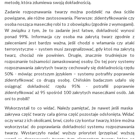
metodę, która zdumiewa swoją dokładnością.
Zadanie rozpoznawania twarzy można podzielić na dwa ściśle
powiązane, ale różne zastosowania. Pierwsze: zidentyfikowanie czy
osoba nosząca maseczkę robi to z obowiązku (zgodnie z wymogami).
W związku z tym, że to zadanie jest łatwe, dokładność wynosi
ponad 99%. Informacja czy osoba ma zakrytą twarz zgodnie z
zaleceniami jest bardzo ważna, jeśli chodzi o włamania czy ataki
terrorystyczne – system musi zasygnalizować, gdy ktoś ma zakrytą
twarz, chociaż nie powinien. Drugie, znacznie trudniejsze to
rozpoznanie tożsamości zamaskowanej osoby. Do tej pory systemy
rozpoznawania zakrytych twarzy cechowały się dokładnością rzędu
50% - mówiąc prostszym językiem – systemy potrafiły poprawnie
zidentyfikować co drugą osobę. Chińskim badaczom udało się
osiągnąć dokładność rzędu 95% - potrafili poprawnie
zidentyfikować aż 95 spośród 100 zakrytych maseczkami osób. Jak
oni to zrobili?
Wykorzystali to co widać. Należy pamiętać, że nawet jeśli maska ​​
zakrywa część twarzy cała górna część pozostaje odsłonięta. Widać
oczy wraz z ich okolicami, brwi, czoło czy kontur twarzy, które można
wykorzystać do poprawiania dokładności systemu rozpoznawania
twarzy. Wystarczyło nadać wyższy priorytet (przypisać wyższą
wagę) w dopasowaniu twarzy tym elementom twarzy, które są