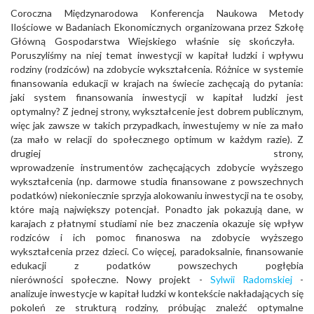
Coroczna Międzynarodowa Konferencja Naukowa Metody
Ilościowe w Badaniach Ekonomicznych organizowana przez Szkołę
Główną Gospodarstwa Wiejskiego właśnie się skończyła. ​
Poruszyliśmy na niej temat inwestycji w kapitał ludzki i wpływu
rodziny (rodziców) na zdobycie wykształcenia. Różnice w systemie
finansowania edukacji w krajach na świecie zachęcają do pytania:
jaki system finansowania inwestycji w kapitał ludzki jest
optymalny? Z jednej strony, wykształcenie jest dobrem publicznym,
więc jak zawsze w takich przypadkach, inwestujemy w nie za mało
(za mało w relacji do społecznego optimum w każdym razie). Z
drugiej strony,
wprowadzenie instrumentów zachęcających zdobycie wyższego
wykształcenia (np. darmowe studia finansowane z powszechnych
podatków) niekoniecznie sprzyja alokowaniu inwestycji na te osoby,
które mają największy potencjał. Ponadto jak pokazują dane, w
karajach z płatnymi studiami nie bez znaczenia okazuje się wpływ
rodziców i ich pomoc finanoswa na zdobycie wyższego
wykształcenia przez dzieci. Co więcej, paradoksalnie, finansowanie
edukacji z podatków powszechych pogłębia
nierówności społeczne. Nowy projekt -
Sylwii Radomskiej
-
analizuje inwestycje w kapitał ludzki w kontekście nakładających się
pokoleń ze strukturą rodziny, próbując znaleźć optymalne