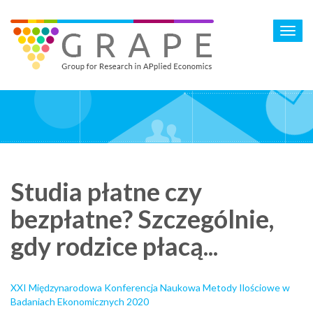
Skip
to
Toggl
main
navig
content
Studia płatne czy
bezpłatne? Szczególnie,
gdy rodzice płacą...
XXI Międzynarodowa Konferencja Naukowa Metody Ilościowe w
Badaniach Ekonomicznych 2020