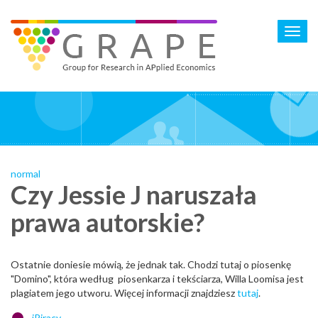
Skip
to
Toggl
main
navig
content
normal
Czy Jessie J naruszała
prawa autorskie?
Ostatnie doniesie mówią, że jednak tak. Chodzi tutaj o piosenkę
"Domino", która według piosenkarza i tekściarza, Willa Loomisa jest
plagiatem jego utworu. Więcej informacji znajdziesz
tutaj
.
iPiracy