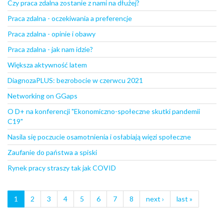
Czy praca zdalna zostanie z nami na dłużej?
Praca zdalna - oczekiwania a preferencje
Praca zdalna - opinie i obawy
Praca zdalna - jak nam idzie?
Większa aktywność latem
DiagnozaPLUS: bezrobocie w czerwcu 2021
Networking on GGaps
O D+ na konferencji "Ekonomiczno-społeczne skutki pandemii
C19"
Nasila się poczucie osamotnienia i osłabiają więzi społeczne
Zaufanie do państwa a spiski
Rynek pracy straszy tak jak COVID
1
2
3
4
5
6
7
8
next ›
last »