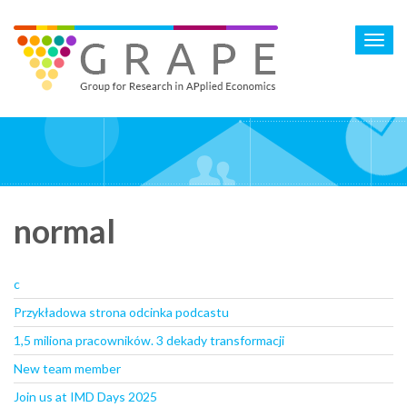
Skip
to
Toggl
main
navig
content
normal
c
Przykładowa strona odcinka podcastu
1,5 miliona pracowników. 3 dekady transformacji
New team member
Join us at IMD Days 2025