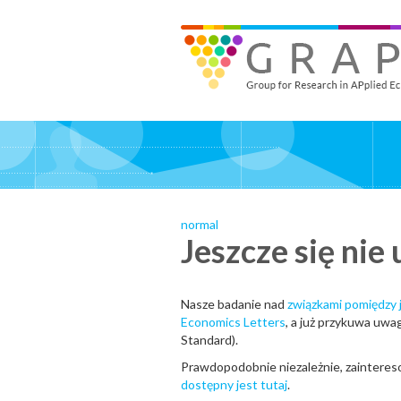
Skip
to
GRAPE - Group for Research in APplied Economics
‎@GRAPE_ORG
main
content
normal
Jeszcze się nie 
Nasze badanie nad
związkami pomiędzy j
Economics Letters
, a już przykuwa uwa
Standard).
Prawdopodobnie niezależnie, zainteres
dostępny jest tutaj
.