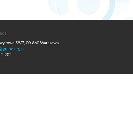
act
oszykowa 59/7, 00-660 Warszawa
@grape.org.pl
12 202