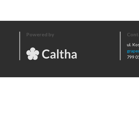
Powered by
Cont
ul. K
grape
799 0