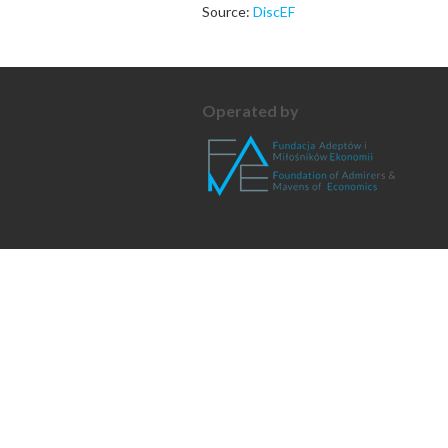
Source:
DiscEF
Operated by