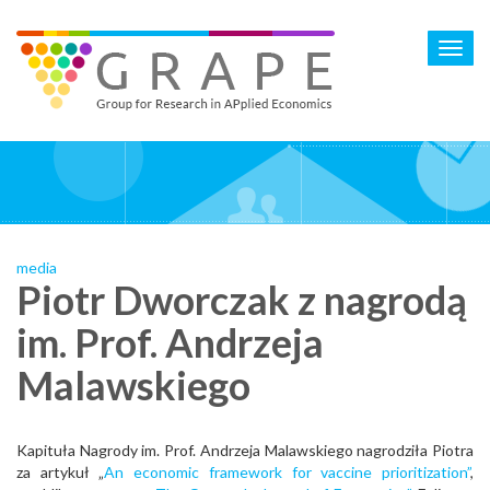
Skip
to
Toggl
main
navig
content
media
Piotr Dworczak z nagrodą
im. Prof. Andrzeja
Malawskiego
Kapituła Nagrody im. Prof. Andrzeja Malawskiego nagrodziła Piotra
za artykuł „
An economic framework for vaccine prioritization”
,