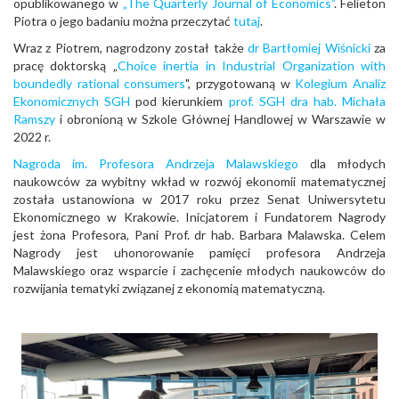
opublikowanego w
„The Quarterly Journal of Economics”
. Felieton
Piotra o jego badaniu można przeczytać
tutaj
.
Wraz z Piotrem, nagrodzony został także
dr Bartłomiej Wiśnicki
za
pracę doktorską „
Choice inertia in Industrial Organization with
boundedly rational consumers
", przygotowaną w
Kolegium Analiz
Ekonomicznych SGH
pod kierunkiem
prof. SGH dra hab. Michała
Ramszy
i obronioną w Szkole Głównej Handlowej w Warszawie w
2022 r.
Nagroda im. Profesora Andrzeja Malawskiego
dla młodych
naukowców za wybitny wkład w rozwój ekonomii matematycznej
została ustanowiona w 2017 roku przez Senat Uniwersytetu
Ekonomicznego w Krakowie. Inicjatorem i Fundatorem Nagrody
jest żona Profesora, Pani Prof. dr hab. Barbara Malawska. Celem
Nagrody jest uhonorowanie pamięci profesora Andrzeja
Malawskiego oraz wsparcie i zachęcenie młodych naukowców do
rozwijania tematyki związanej z ekonomią matematyczną.