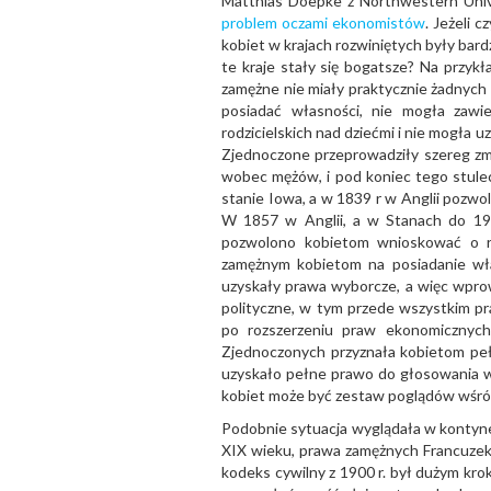
Matthias Doepke z Northwestern Unive
problem oczami ekonomistów
. Jeżeli 
kobiet w krajach rozwiniętych były bard
te kraje stały się bogatsze? Na przykł
zamężne nie miały praktycznie żadnych
posiadać własności, nie mogła zaw
rodzicielskich nad dziećmi i nie mogła 
Zjednoczone przeprowadziły szereg zmi
wobec mężów, i pod koniec tego stulec
stanie Iowa, a w 1839 r w Anglii pozwo
W 1857 w Anglii, a w Stanach do 19
pozwolono kobietom wnioskować o r
zamężnym kobietom na posiadanie wła
uzyskały prawa wyborcze, a więc wprow
polityczne, w tym przede wszystkim pr
po rozszerzeniu praw ekonomicznyc
Zjednoczonych przyznała kobietom peł
uzyskało pełne prawo do głosowania w 
kobiet może być zestaw poglądów wśró
Podobnie sytuacja wyglądała w kontyn
XIX wieku, prawa zamężnych Francuzek 
kodeks cywilny z 1900 r. był dużym kr