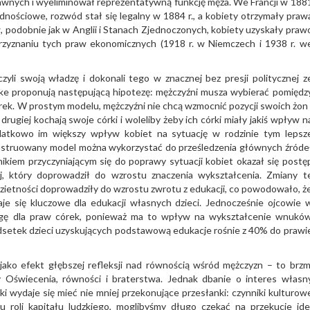
wnych i wyeliminował reprezentatywną funkcję męża. We Francji w 188
dnościowe, rozwód stał się legalny w 1884 r., a kobiety otrzymały praw
 podobnie jak w Anglii i Stanach Zjednoczonych, kobiety uzyskały praw
rzyznaniu tych praw ekonomicznych (1918 r. w Niemczech i 1938 r. w
yli swoją władzę i dokonali tego w znacznej bez presji politycznej z
epke proponują następującą hipotezę: mężczyźni musza wybierać pomiędz
ek. W prostym modelu, mężczyźni nie chcą wzmocnić pozycji swoich żon 
drugiej kochają swoje córki i woleliby żeby ich córki miały jakiś wpływ n
odatkowo im większy wpływ kobiet na sytuację w rodzinie tym lepsz
onstruowany model można wykorzystać do prześledzenia głównych źróde
ikiem przyczyniającym się do poprawy sytuacji kobiet okazał się postę
j, który doprowadził do wzrostu znaczenia wykształcenia. Zmiany t
dzietności doprowadziły do wzrostu zwrotu z edukacji, co powodowało, ż
aje się kluczowe dla edukacji własnych dzieci. Jednocześnie ojcowie 
 wagę dla praw córek, ponieważ ma to wpływ na wykształcenie wnukó
odsetek dzieci uzyskujących podstawową edukacje rośnie z 40% do prawi
ako efekt głębszej refleksji nad równością wśród mężczyzn – to brzm
ry Oświecenia, równości i braterstwa. Jednak dbanie o interes własn
ki wydaje się mieć nie mniej przekonujące przesłanki: czynniki kulturow
 roli kapitału ludzkiego, moglibyśmy długo czekać na przekucie ide