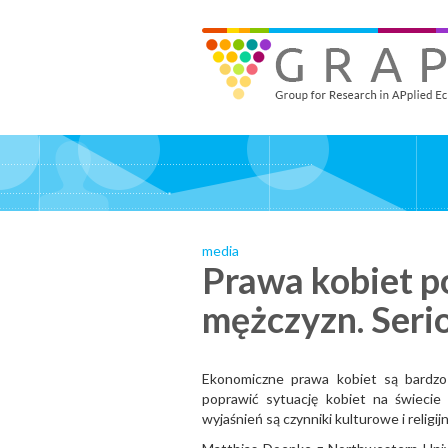
Skip
to
GRAPE - Group for Research in APplied Economics
‎@GRAPE_ORG
main
content
media
Prawa kobiet p
mężczyzn. Seri
Ekonomiczne prawa kobiet są bardzo 
poprawić sytuację kobiet na świecie
wyjaśnień są czynniki kulturowe i relig