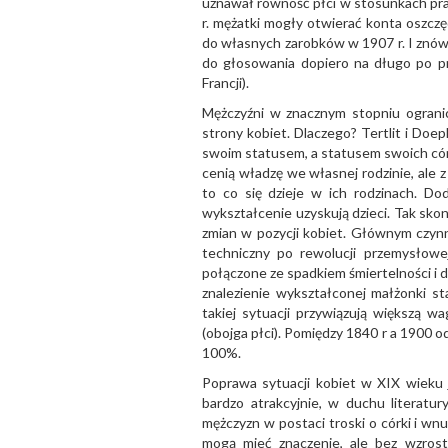
uznawał równość płci w stosunkach pra
r. mężatki mogły otwierać konta oszczę
do własnych zarobków w 1907 r. I znów,
do głosowania dopiero na długo po p
Francji).
Mężczyźni w znacznym stopniu ogranicz
strony kobiet. Dlaczego? Tertlit i Do
swoim statusem, a statusem swoich cór
cenią władzę we własnej rodzinie, ale z 
to co się dzieje w ich rodzinach. D
wykształcenie uzyskują dzieci. Tak sk
zmian w pozycji kobiet. Głównym czynn
techniczny po rewolucji przemysłowe
połączone ze spadkiem śmiertelności i 
znalezienie wykształconej małżonki st
takiej sytuacji przywiązują większą
(obojga płci). Pomiędzy 1840 r a 1900 
100%.
Poprawa sytuacji kobiet w XIX wieku j
bardzo atrakcyjnie, w duchu literatu
mężczyzn w postaci troski o córki i wnu
mogą mieć znaczenie, ale bez wzrostu