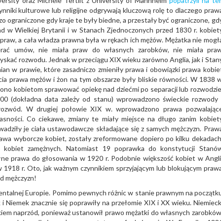
rsity oraz Michele Tertlit z University of Mannheim
popatrzyli na te
czynniki kulturowe lub religijne odgrywają kluczową rolę to dlaczego praw
zo ograniczone gdy kraje te były biedne, a przestały być ograniczone, gd
ad w Wielkiej Brytanii i w Stanach Zjednoczonych przed 1830 r. kobiet
 praw, a cała władza prawna była w rękach ich mężów. Mężatka nie mogł
ierać umów, nie miała praw do własnych zarobków, nie miała pra
uzyskać rozwodu. Jednak w przeciągu XIX wieku zarówno Anglia, jak i Stan
an w prawie, które zasadniczo zmieniły prawa i obowiązki prawa kobie
ia prawa mężów i żon na tym obszarze były bliskie równości. W 1838 
lono kobietom sprawować opiekę nad dziećmi po separacji lub rozwodzie
00 (dokładna data zależy od stanu) wprowadzono świeckie rozwody 
ozwód. W drugiej połowie XIX w. wprowadzono prawa pozwalając
sności. Co ciekawe, zmiany te miały miejsce na długo zanim kobiet
adziły je ciała ustawodawcze składające się z samych mężczyzn. Praw
awa wyborcze kobiet, zostały zreformowane dopiero po kilku dekadach
h kobiet zamężnych. Natomiast 19 poprawka do konstytucji Stanó
ne prawa do głosowania w 1920 r. Podobnie większość kobiet w Angli
1918 r. Oto, jak ważnym czynnikiem sprzyjającym lub blokującym praw
d mężczyzn!
entalnej Europie. Pomimo pewnych różnic w stanie prawnym na początk
i Niemek znacznie się poprawiły na przełomie XIX i XX wieku. Niemieck
okiem naprzód, ponieważ ustanowił prawo mężatki do własnych zarobków