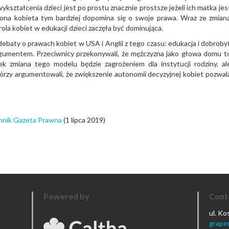
ształcenia dzieci jest po prostu znacznie prostsze jeżeli ich matka jes
cona kobieta tym bardziej dopomina się o swoje prawa. Wraz ze zmian
la kobiet w edukacji dzieci zaczęła być dominująca.
 debaty o prawach kobiet w USA i Anglii z tego czasu: edukacja i dobroby
argumentem. Przeciwnicy przekonywali, że mężczyzna jako głowa domu t
ek zmiana tego modelu będzie zagrożeniem dla instytucji rodziny, al
którzy argumentowali, że zwiększenie autonomii decyzyjnej kobiet pozwal
nnik Gazeta Prawna
(1 lipca 2019)
Powered by
Cont
ul. K
grape