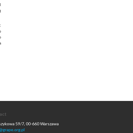
t
ą
t
o
e
a
act
oszykowa 59/7, 00-660 Warszawa
@grape.org.pl