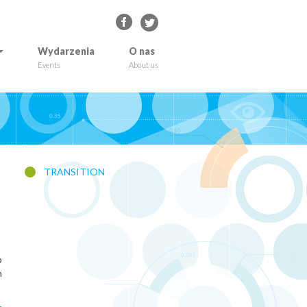
Wydarzenia
O nas
Events
About us
TRANSITION
b
h