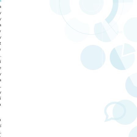
n
a
y
y
a
w
y
t
w
.
i
e
y
a
,
w
i
a
u
i
,