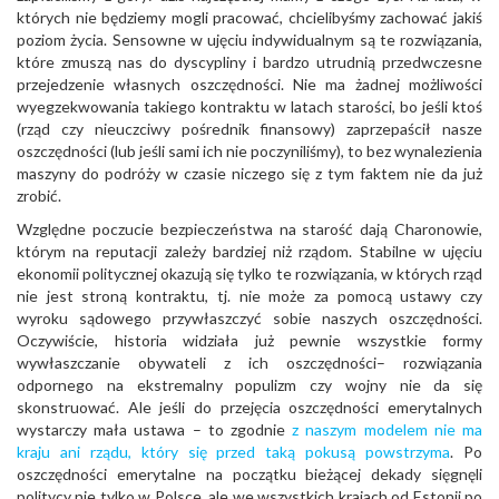
których nie będziemy mogli pracować, chcielibyśmy zachować jakiś
poziom życia. Sensowne w ujęciu indywidualnym są te rozwiązania,
które zmuszą nas do dyscypliny i bardzo utrudnią przedwczesne
przejedzenie własnych oszczędności. Nie ma żadnej możliwości
wyegzekwowania takiego kontraktu w latach starości, bo jeśli ktoś
(rząd czy nieuczciwy pośrednik finansowy) zaprzepaścił nasze
oszczędności (lub jeśli sami ich nie poczyniliśmy), to bez wynalezienia
maszyny do podróży w czasie niczego się z tym faktem nie da już
zrobić.
Względne poczucie bezpieczeństwa na starość dają Charonowie,
którym na reputacji zależy bardziej niż rządom. Stabilne w ujęciu
ekonomii politycznej okazują się tylko te rozwiązania, w których rząd
nie jest stroną kontraktu, tj. nie może za pomocą ustawy czy
wyroku sądowego przywłaszczyć sobie naszych oszczędności.
Oczywiście, historia widziała już pewnie wszystkie formy
wywłaszczanie obywateli z ich oszczędności– rozwiązania
odpornego na ekstremalny populizm czy wojny nie da się
skonstruować. Ale jeśli do przejęcia oszczędności emerytalnych
wystarczy mała ustawa – to zgodnie
z naszym modelem nie ma
kraju ani rządu, który się przed taką pokusą powstrzyma
. Po
oszczędności emerytalne na początku bieżącej dekady sięgnęli
politycy nie tylko w Polsce, ale we wszystkich krajach od Estonii po