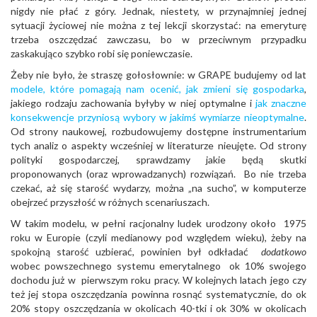
nigdy nie płać z góry. Jednak, niestety, w przynajmniej jednej
sytuacji życiowej nie można z tej lekcji skorzystać: na emeryturę
trzeba oszczędzać zawczasu, bo w przeciwnym przypadku
zaskakująco szybko robi się poniewczasie.
Żeby nie było, że straszę gołosłownie: w GRAPE budujemy od lat
modele, które pomagają nam ocenić, jak zmieni się gospodarka
,
jakiego rodzaju zachowania byłyby w niej optymalne i
jak znaczne
konsekwencje przyniosą wybory w jakimś wymiarze nieoptymalne
.
Od strony naukowej, rozbudowujemy dostępne instrumentarium
tych analiz o aspekty wcześniej w literaturze nieujęte. Od strony
polityki gospodarczej, sprawdzamy jakie będą skutki
proponowanych (oraz wprowadzanych) rozwiązań. Bo nie trzeba
czekać, aż się starość wydarzy, można „na sucho”, w komputerze
obejrzeć przyszłość w różnych scenariuszach.
W takim modelu, w pełni racjonalny ludek urodzony około 1975
roku w Europie (czyli medianowy pod względem wieku), żeby na
spokojną starość uzbierać, powinien był odkładać
dodatkowo
wobec powszechnego systemu emerytalnego ok 10% swojego
dochodu już w pierwszym roku pracy. W kolejnych latach jego czy
też jej stopa oszczędzania powinna rosnąć systematycznie, do ok
20% stopy oszczędzania w okolicach 40-tki i ok 30% w okolicach