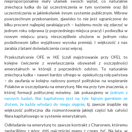
nieproporcjonalnie mały ułamek swoich wpłat, co naturalnie
zniechęca ludka do (a) uczestniczenia w tym systemie oraz (b)
uczestniczenia w jakimkolwiek innym systemie publicznym. Wbrew
powszechnym przekonaniom, zjawisko to nie jest ograniczone do
kilku procent najlepiej zarabiających – każdemu może się zdarzyć w
jednym roku odprawa (z poprzedniego miejsca pracy) i podwyżka w
nowym miejscu pracy, nieszczęśliwie ułożone w jednym roku
podatkowym (albo wyjątkowo wysoka premia). I większość z nas
zarabia z latami doświadczenia coraz więcej.
Przekształcenie OFE w IKE (czyli majstrowanie przy OFE), to
kolejne ćwiczenie z wywłaszczania obywateli z oszczędności
emerytalnych w którejś z poprzednich odsłon. To naturalnie
zniechęca ludka – nawet bardzo ufnego w opiekuńczą rolę państwa
– do zaufania w kolejny radosny pomysł polityków na wspieranie
Polaków w oszczędzaniu na emeryturę. Nie ma przy tym znaczenia, o
której formacji politycznej mówimy. Jak pokazujemy w
jednym z
naszych badań, filar kapitałowy jest na tyle fajnym garnkiem ze
złotem, że każdy włodarz do niego sięgnie
, tj. zawsze znajdzie się
większość polityczna dla rozmontowania jakiejś części lub całości
filara kapitałowego w systemie emerytalnym.
Odkładanie na emeryturę to zawsze kontrakt z Charonem, któremu
zapłaciliśmy z góry: dziś najczęściej mamy z czego żyć. Na lata, w