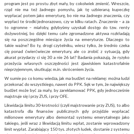
program jest po prostu zbyt mały, by cokolwiek zmienić. Wreszcie,
rząd nie ma też żadnego pomysłu, jak tę uzbieraną kupeczkę
wypłacać potem jako emeryturę, bo nie ma żadnego znaczenia, czy
wypłaci te środki jednorazowo, czy w kilku ratach. Znaczenie – a za
to ogromne – miałoby, gdybyśmy uzyskali dostęp do tzw. renty
dożywotniej, bo dzięki temu całe zgromadzone aktywa rozkładają
się na poszczególne miesiące życia na emeryturze. Dlaczego to
takie ważne? Bo ty, drogi czytelniku, wiesz tylko, że średnio czeka
cię ponad ćwierćwiecze emerytury, ale co zrobić z sytuacją, gdy
akurat przydarzy ci się 30 a nie 26 lat? Badania pokazują, że ryzyko
przeżycia własnych oszczędności jest zjawiskiem katastrofalnie
nieprzyjemnym, skutkując m.in. skróceniem życia.
W sumie po co komu wiedza, jak ma budżet na reklamę: można ludzi
przekonać do wszystkiego, nawet do PPK. Sęk w tym, że największy
budżet może być za mały, by zareklamować PPK, gdy jednocześnie
majstruje się i przy ZUS, i przy OFE.
Likwidacja limitu 30-krotności (czyli majstrowanie przy ZUS), to albo
katastrofa dla finansów publicznych gdy przyjdzie wypłacać
milionowe emerytury albo demontaż systemu emerytalnego jako
takiego, jeśli wraz z likwidacją limitu wpłat, zostanie wprowadzony
limit wypłat. Zarabiający 150 tys. złotych ludek, dostanie z systemu