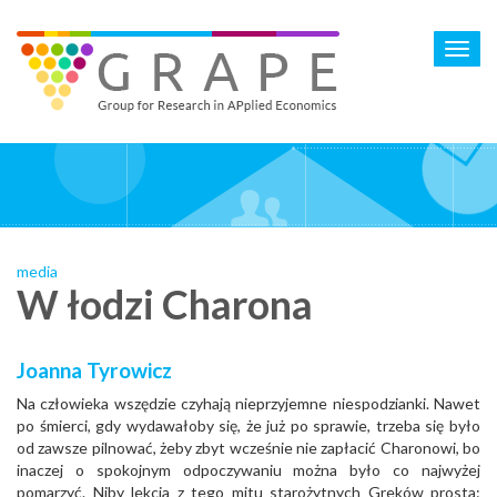
Skip
to
Toggl
main
navig
content
media
W łodzi Charona
Joanna Tyrowicz
Na człowieka wszędzie czyhają nieprzyjemne niespodzianki. Nawet
po śmierci, gdy wydawałoby się, że już po sprawie, trzeba się było
od zawsze pilnować, żeby zbyt wcześnie nie zapłacić Charonowi, bo
inaczej o spokojnym odpoczywaniu można było co najwyżej
pomarzyć. Niby lekcja z tego mitu starożytnych Greków prosta: