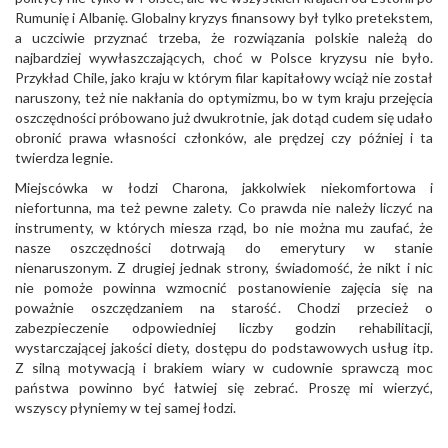
Rumunię i Albanię. Globalny kryzys finansowy był tylko pretekstem,
a uczciwie przyznać trzeba, że rozwiązania polskie należą do
najbardziej wywłaszczających, choć w Polsce kryzysu nie było.
Przykład Chile, jako kraju w którym filar kapitałowy wciąż nie został
naruszony, też nie nakłania do optymizmu, bo w tym kraju przejęcia
oszczędności próbowano już dwukrotnie, jak dotąd cudem się udało
obronić prawa własności członków, ale prędzej czy później i ta
twierdza legnie.
Miejscówka w łodzi Charona, jakkolwiek niekomfortowa i
niefortunna, ma też pewne zalety. Co prawda nie należy liczyć na
instrumenty, w których miesza rząd, bo nie można mu zaufać, że
nasze oszczędności dotrwają do emerytury w stanie
nienaruszonym. Z drugiej jednak strony, świadomość, że nikt i nic
nie pomoże powinna wzmocnić postanowienie zajęcia się na
poważnie oszczędzaniem na starość. Chodzi przecież o
zabezpieczenie odpowiedniej liczby godzin rehabilitacji,
wystarczającej jakości diety, dostępu do podstawowych usług itp.
Z silną motywacją i brakiem wiary w cudownie sprawczą moc
państwa powinno być łatwiej się zebrać. Proszę mi wierzyć,
wszyscy płyniemy w tej samej łodzi.