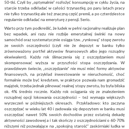
50-tki. Czyli by „optymalnie” rozłożyć konsumpcję w cyklu życia, na
starcie trzeba odkładać w całości trzynastkę, po paru latach pracy
nie tylko trzynastkę ale też znaczną część premii, a po czterdziestce
regularnie odkładać na emeryturę z pensji. Serio.
Warto przy tym podkreślić, że ludek w pełni racjonalny realizuje plan
bez wpadek, ani razu nie rozbije emerytalnej świnki na nowy
samochód oraz systematycznie osiąga tzw. „rynkową” stopę zwrotu
ze swoich oszczędności (czyli nie że depozyt w banku tylko
zrównoważony portfel aktywów finansowych albo jego rozsądny
ekwiwalent). Każdy rok ślimaczenia się z oszczędzaniem musi
skompensować wyższa w przyszłości stopa oszczędzania. W
prawdziwym świecie, „oszczędzanie” nie musi mieć formy aktywów
finansowych, na przykład inwestowanie w nieruchomość, choć
formalnie może być kredytem, w praktyce pozwala nam gromadzić
majątek, trzeba jednak pilnować realnej stopy zwrotu, by była bliska
ok. 4% średnio rocznie. Każdy rok ociągania się ze znalezieniem
rozsądnej opcji lokowania oszczędności – też wymaga większych
wyrzeczeń w późniejszych okresach. Przykładowo: kto zaczyna
oszczędzać w wieku lat 40 i zadowala się depozytem w banku musi
oszczędzać nawet 50% swoich dochodów przez ostatnią dekadę
aktywności zawodowej a i tak skończy z oszczędnościami o 60-70%
niższymi niż pozwalające na „spokojną starość” zaskórniaki ludka w