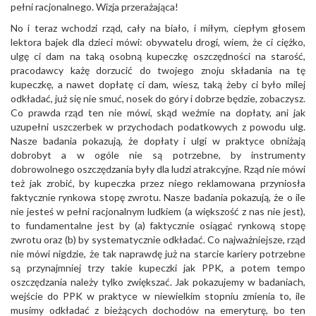
pełni racjonalnego. Wizja przerażająca!
No i teraz wchodzi rząd, cały na biało, i miłym, ciepłym głosem
lektora bajek dla dzieci mówi: obywatelu drogi, wiem, że ci ciężko,
ulgę ci dam na taką osobną kupeczkę oszczędności na starość,
pracodawcy każę dorzucić do twojego znoju składania na tę
kupeczkę, a nawet dopłatę ci dam, wiesz, taką żeby ci było milej
odkładać, już się nie smuć, nosek do góry i dobrze będzie, zobaczysz.
Co prawda rząd ten nie mówi, skąd weźmie na dopłaty, ani jak
uzupełni uszczerbek w przychodach podatkowych z powodu ulg.
Nasze badania pokazują, że dopłaty i ulgi w praktyce obniżają
dobrobyt a w ogóle nie są potrzebne, by instrumenty
dobrowolnego oszczędzania były dla ludzi atrakcyjne. Rząd nie mówi
też jak zrobić, by kupeczka przez niego reklamowana przyniosła
faktycznie rynkowa stopę zwrotu. Nasze badania pokazują, że o ile
nie jesteś w pełni racjonalnym ludkiem (a większość z nas nie jest),
to fundamentalne jest by (a) faktycznie osiągać rynkową stopę
zwrotu oraz (b) by systematycznie odkładać. Co najważniejsze, rząd
nie mówi nigdzie, że tak naprawdę już na starcie kariery potrzebne
są przynajmniej trzy takie kupeczki jak PPK, a potem tempo
oszczędzania należy tylko zwiększać. Jak pokazujemy w badaniach,
wejście do PPK w praktyce w niewielkim stopniu zmienia to, ile
musimy odkładać z bieżących dochodów na emeryturę, bo ten