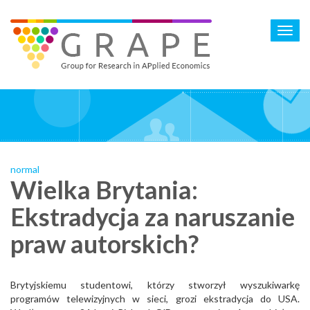
Skip
to
Toggl
main
navig
content
normal
Wielka Brytania:
Ekstradycja za naruszanie
praw autorskich?
Brytyjskiemu studentowi, którzy stworzył wyszukiwarkę
programów telewizyjnych w sieci, grozi ekstradycja do USA.