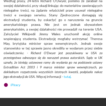
Według prasy, 24-letni Richard O'Dwyer, pomimo że zarabiał na
swojej działalności, przy okazji linkując do materiałów zawierających
nielegalne treści, na żądanie właścicieli praw usuwał nielegalne
treści e swojego serwisu. Stany Zjednoczone domagają się
ekstradycji studenta, by oskarżyć go o naruszenia na gruncie
amerykańskiego prawa. Nie jest on jednak obywatelem
amerykańskim, a swojej działalności nie prowadził na terenie USA.
Założyciel Wikipedii Jimmy Wales uruchomił akcję online
wspierającą studenta. Ekstradycję mogłaby wstrzymać Theresa
May, brytyjska minister spraw wewnętrznych. Jednak swoje
stanowisko w tej sprawie jasno określiła w wydanym przez siebie
oświadczeniu: -
Richard O'Dwyer jest poszukiwany w USA za
przestępstwa odnoszące się do naruszeń prawa autorskich. Sądy w UK
uznały, że istnieją ustawowe ramy do wydania go na podstawie ustawy
Extradition Act 2003 i 9 marca minister spraw wewnętrznych, po
dokładnym rozpatrzeniu wszystkich istotnych kwestii, podpisała nakaz
jego ekstradycji do USA.
Więcej informacji -
tutaj.
iPiracy