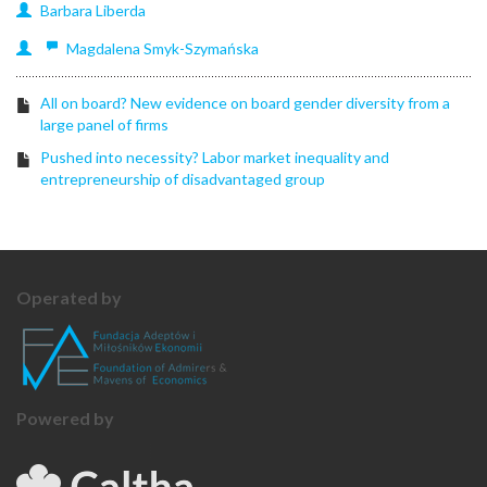
Barbara
Liberda
Magdalena
Smyk-Szymańska
All on board? New evidence on board gender diversity from a
large panel of firms
Pushed into necessity? Labor market inequality and
entrepreneurship of disadvantaged group
Operated by
Powered by