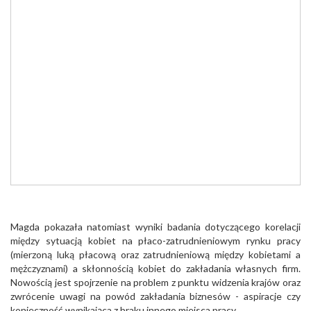
Magda pokazała natomiast wyniki badania dotyczącego korelacji
między sytuacją kobiet na płaco-zatrudnieniowym rynku pracy
(mierzoną luką płacową oraz zatrudnieniową między kobietami a
mężczyznami) a skłonnością kobiet do zakładania własnych firm.
Nowością jest spojrzenie na problem z punktu widzenia krajów oraz
zwrócenie uwagi na powód zakładania biznesów - aspiracje czy
konieczność wynikająca z braku innego miejsca pracy.