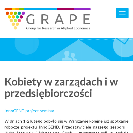
Skip
to
Toggl
main
navig
content
Kobiety w zarządach i w
przedsiębiorczości
InnoGEND project seminar
W dniach 1-2 lutego odbyło się w Warszawie kolejne już spotkanie
robocze projektu InnoGEND. Przedstawiciele naszego zespołu -
Kuba Mazurek i Magdalena Smyk - zaprezentowali w trakcie