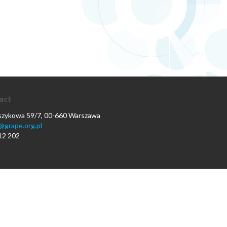
act
oszykowa 59/7, 00-660 Warszawa
@grape.org.pl
12 202