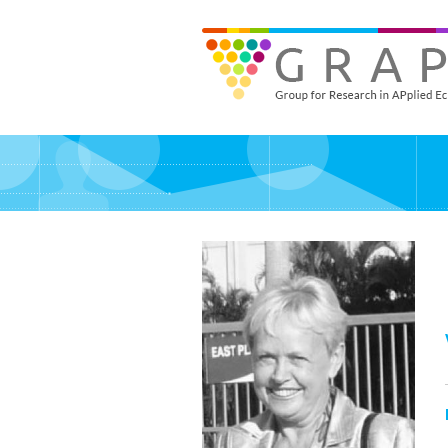
Skip
to
GRAPE - Group for Research in APplied Economics
‎@GRAPE_ORG
main
content