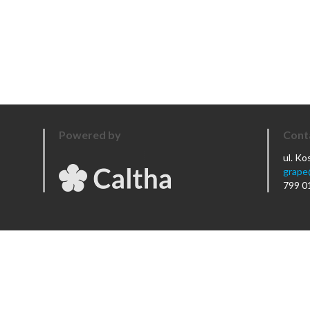
Powered by
Cont
ul. K
grape
799 0