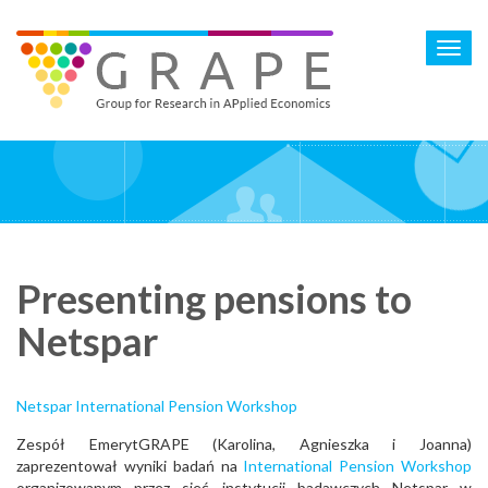
Skip
to
Toggl
main
navig
content
Presenting pensions to
Netspar
Netspar International Pension Workshop
Zespół EmerytGRAPE (Karolina, Agnieszka i Joanna)
zaprezentował wyniki badań na
International Pension Workshop
organizowanym przez sieć instytucji badawczych Netspar w