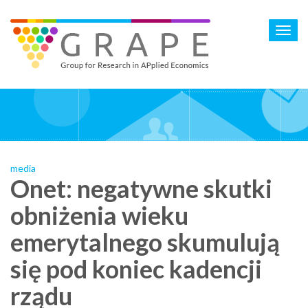
Skip
to
Toggl
main
navig
content
media
Onet: negatywne skutki
obniżenia wieku
emerytalnego skumulują
się pod koniec kadencji
rządu