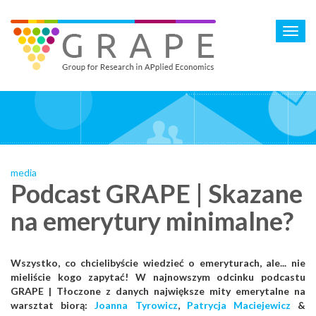
Skip
to
Toggl
main
navig
content
media
Podcast GRAPE | Skazane
na emerytury minimalne?
Wszystko, co chcielibyście wiedzieć o emeryturach, ale... nie
mieliście kogo zapytać! W najnowszym odcinku podcastu
GRAPE | Tłoczone z danych największe mity emerytalne na
warsztat biorą:
Joanna Tyrowicz
,
Patrycja Maciejewicz
&