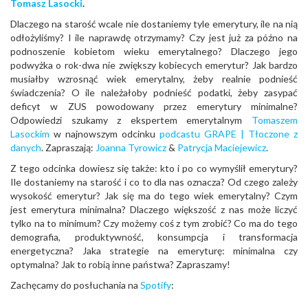
Tomasz Lasocki
.
Dlaczego na starość wcale nie dostaniemy tyle emerytury, ile na nią
odłożyliśmy? I ile naprawdę otrzymamy? Czy jest już za późno na
podnoszenie kobietom wieku emerytalnego? Dlaczego jego
podwyżka o rok-dwa nie zwiększy kobiecych emerytur? Jak bardzo
musiałby wzrosnąć wiek emerytalny, żeby realnie podnieść
świadczenia? O ile należałoby podnieść podatki, żeby zasypać
deficyt w ZUS powodowany przez emerytury minimalne?
Odpowiedzi szukamy z ekspertem emerytalnym
Tomaszem
Lasockim
w najnowszym odcinku
podcastu GRAPE | Tłoczone z
danych
. Zapraszają:
Joanna Tyrowicz
&
Patrycja Maciejewicz
.
Z tego odcinka dowiesz się także: kto i po co wymyślił emerytury?
Ile dostaniemy na starość i co to dla nas oznacza? Od czego zależy
wysokość emerytur? Jak się ma do tego wiek emerytalny? Czym
jest emerytura minimalna? Dlaczego większość z nas może liczyć
tylko na to minimum? Czy możemy coś z tym zrobić? Co ma do tego
demografia, produktywność, konsumpcja i transformacja
energetyczna? Jaka strategie na emeryturę: minimalna czy
optymalna? Jak to robią inne państwa? Zapraszamy!
Zachęcamy do posłuchania na
Spotify
: