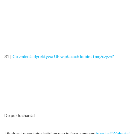
31 |
Co zmienia dyrektywa UE w płacach kobiet i mężczyzn?
Do posłuchania!
ℹ️ Podcast powstaje dzięki wsparciu finansowemu
Fundacji Wolności