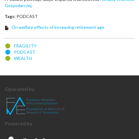
Gospodarczej
.
Tags:
PODCAST
On welfare effects of increasing retirement age
FRAGILITY
PODCAST
WEALTH
Operated by
Powered by