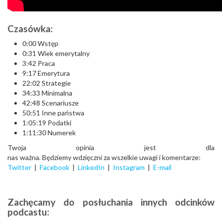
Czasówka:
0:00 Wstęp
0:31 Wiek emerytalny
3:42 Praca
9:17 Emerytura
22:02 Strategie
34:33 Minimalna
42:48 Scenariusze
50:51 Inne państwa
1:05:19 Podatki
1:11:30 Numerek
Twoja opinia jest dla
nas ważna. Będziemy wdzięczni za wszelkie uwagi i komentarze:
Twitter
|
Facebook
|
LinkedIn
|
Instagram
|
E-mail
Zachęcamy do posłuchania innych odcinków
podcastu: