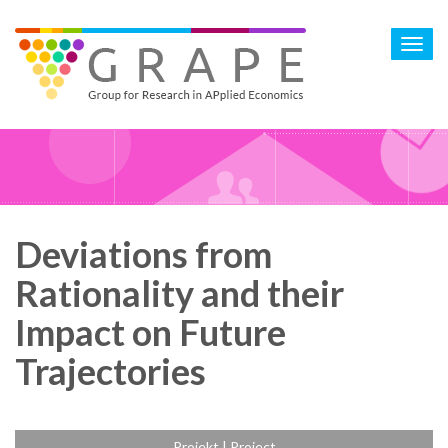
Skip
to
Toggl
main
navig
content
Deviations from
Rationality and their
Impact on Future
Trajectories
Projekt | Project