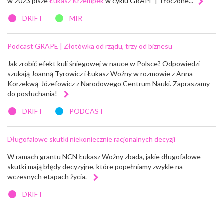
w 2023 pisze
Łukasz Krzempek
w cyklu GRAPE | Tłoczone...
DRIFT
MIR
Podcast GRAPE | Złotówka od rządu, trzy od biznesu
Jak zrobić efekt kuli śniegowej w nauce w Polsce? Odpowiedzi
szukają Joanną Tyrowicz i Łukasz Woźny w rozmowie z Anna
Korzekwą-Józefowicz z Narodowego Centrum Nauki. Zapraszamy
do posłuchania!
DRIFT
PODCAST
Długofalowe skutki niekoniecznie racjonalnych decyzji
W ramach grantu NCN Łukasz Woźny zbada, jakie długofalowe
skutki mają błędy decyzyjne, które popełniamy zwykle na
wczesnych etapach życia.
DRIFT