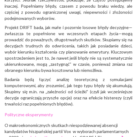
inaczej. Popełniamy błędy, czasem z powodu braku wiedzy, ale
częściej z powodu ograniczonej uwagi, niepewności i złożoności
podejmowanych wyborów.
Projekt DRIFT bada, jak małe i pozornie losowe błędy decyzyjne—
zwłaszcza te popełnione we wczesnych etapach życia—mogą
prowadzić do poważnych, długotrwałych skutków. Skupiamy się na
decyzjach trudnych do odwrócenia, takich jak posiadanie dzieci,
wybór kierunku kształcenia czy planowanie emerytury. Kluczowym
spostrzeżeniem jest to, że nawet jeśli błędy nie są systematycznie
ukierunkowane, mogą „zastygnąć” w czasie, ponieważ zmiana raz
obranego kierunku bywa kosztowna lub niemożliwa.
Badania będą łączyć analizę teoretyczną z symulacjami
komputerowymi, aby zrozumieć, jak tego typu błędy się akumulują.
Skupimy się m.in. na „zależności od ścieżki” (czyli jak wcześniejsze
decyzje ograniczają przyszłe opcje) oraz na efekcie histerezy (czyli
trwałości raz popełnionych błędów).
Polityczne eksperymenty
O makroekonomicznych skutkach niespodziewanej absencji
kandydatów hiszpańskiej partii Vox w wyborach parlamentarnych