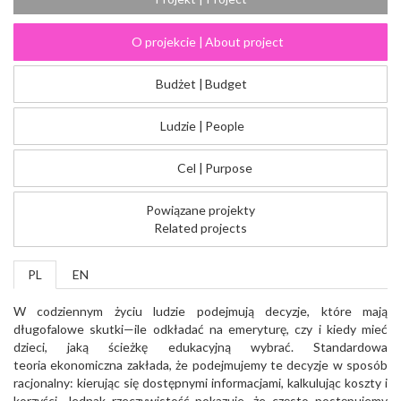
O projekcie
|
About project
Budżet
|
Budget
Ludzie
|
People
Cel
|
Purpose
Powiązane projekty
Related projects
PL
EN
W codziennym życiu ludzie podejmują decyzje, które mają
długofalowe skutki—ile odkładać na emeryturę, czy i kiedy mieć
dzieci, jaką ścieżkę edukacyjną wybrać. Standardowa
teoria ekonomiczna zakłada, że podejmujemy te decyzje w sposób
racjonalny: kierując się dostępnymi informacjami, kalkulując koszty i
korzyści. Jednak rzeczywistość pokazuje, że często postępujemy