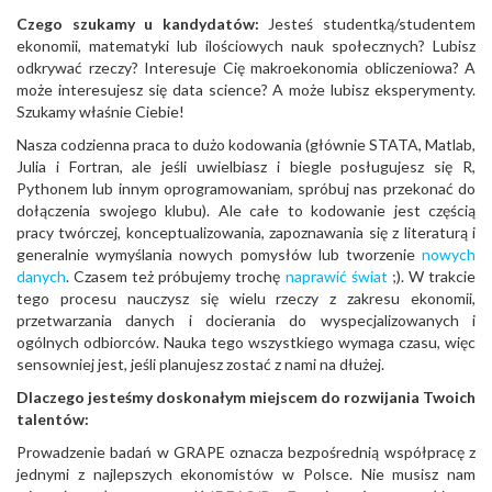
Czego szukamy u kandydatów:
Jesteś studentką/studentem
ekonomii, matematyki lub ilościowych nauk społecznych? Lubisz
odkrywać rzeczy? Interesuje Cię makroekonomia obliczeniowa? A
może interesujesz się data science? A może lubisz eksperymenty.
Szukamy właśnie Ciebie!
Nasza codzienna praca to dużo kodowania (głównie STATA, Matlab,
Julia i Fortran, ale jeśli uwielbiasz i biegle posługujesz się R,
Pythonem lub innym oprogramowaniam, spróbuj nas przekonać do
dołączenia swojego klubu). Ale całe to kodowanie jest częścią
pracy twórczej, konceptualizowania, zapoznawania się z literaturą i
generalnie wymyślania nowych pomysłów lub tworzenie
nowych
danych
. Czasem też próbujemy trochę
naprawić świat
;). W trakcie
tego procesu nauczysz się wielu rzeczy z zakresu ekonomii,
przetwarzania danych i docierania do wyspecjalizowanych i
ogólnych odbiorców. Nauka tego wszystkiego wymaga czasu, więc
sensowniej jest, jeśli planujesz zostać z nami na dłużej.
Dlaczego jesteśmy doskonałym miejscem do rozwijania Twoich
talentów:
Prowadzenie badań w GRAPE oznacza bezpośrednią współpracę z
jednymi z najlepszych ekonomistów w Polsce. Nie musisz nam