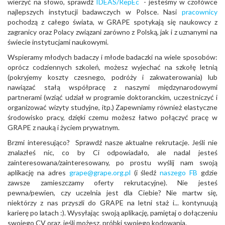
wierzyć na słowo, sprawdź
IDEAS/RepEc
- jesteśmy w czołówce
najlepszych instytucji badawczych w Polsce. Nasi
pracownicy
pochodzą z całego świata, w GRAPE spotykają się naukowcy z
zagranicy oraz Polacy związani zarówno z Polską, jak i z uznanymi na
świecie instytucjami naukowymi.
Wspieramy młodych badaczy i młode badaczki na wiele sposobów:
oprócz codziennych szkoleń, możesz wyjechać na szkołę letnią
(pokryjemy koszty czesnego, podróży i zakwaterowania) lub
nawiązać stałą współpracę z naszymi międzynarodowymi
partnerami (wziąć udział w programie doktoranckim, uczestniczyć i
organizować wizyty studyjne, itp.) Zapewniamy również elastyczne
środowisko pracy, dzięki czemu możesz łatwo połączyć pracę w
GRAPE z nauką i życiem prywatnym.
Brzmi interesująco? Sprawdź nasze aktualne rekrutacje. Jeśli nie
znalazłeś nic, co by Ci odpowiadało, ale nadal jesteś
zainteresowana/zainteresowany, po prostu wyślij nam swoją
aplikację na adres
grape@grape.org.pl
(i śledź
naszego FB
gdzie
zawsze zamieszczamy oferty rekrutacyjne). Nie jesteś
pewna/pewien, czy uczelnia jest dla Ciebie? Nie martw się,
niektórzy z nas przyszli do GRAPE na letni staż i... kontynuują
karierę po latach :). Wysyłając swoją aplikację, pamiętaj o dołączeniu
swojego CV oraz, jeśli możesz, próbki swojego kodowania.